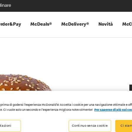
inare
rder&Pay
McDeals®
McDelivery®
Novità
McC
prima di godersi l'esperienza McDonald's! Accetta i cookie per una navigazione ottimale e of
e. Ci vuole solo un secondo e l'esperienza migliora notevolmente!
Per saperne di più sui co
tazioni
Continuo senza cookie
Ci siam
I