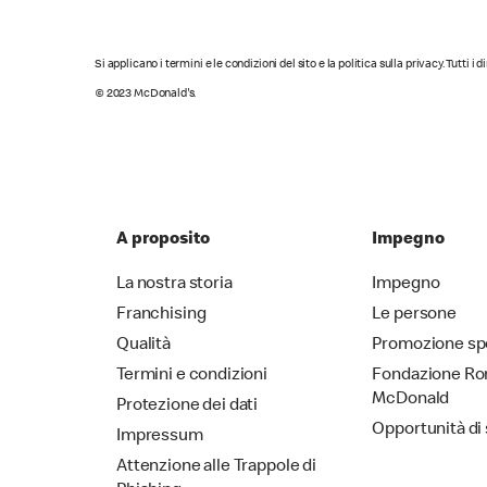
Si applicano i termini e le condizioni del sito e la politica sulla privacy. Tutti i 
© 2023 McDonald's.
A proposito
Impegno
La nostra storia
Impegno
Franchising
Le persone
Qualità
Promozione sp
Termini e condizioni
Fondazione Ro
McDonald
Protezione dei dati
Opportunità di
Impressum
Attenzione alle Trappole di