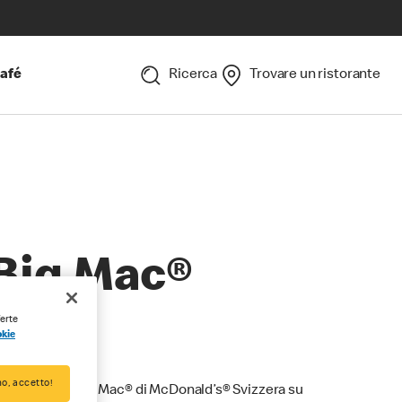
afé
Ricerca
Trovare un ristorante
Big Mac®
ferte
okie
o, accetto!
l leggendario Big Mac® di McDonald’s® Svizzera su