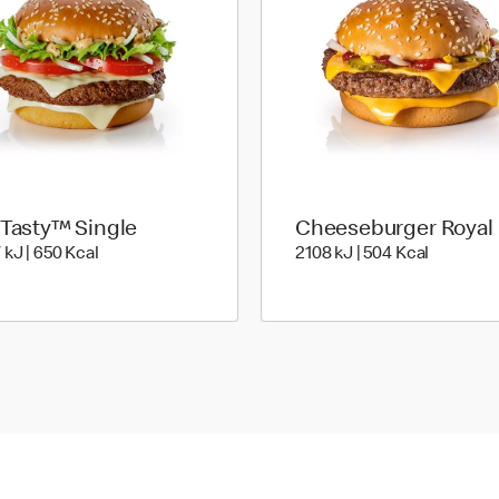
 Tasty™ Single
Cheeseburger Royal
ies
2707 kiloJoule | 650 kilo calories
2108 kilo
 kJ | 650 Kcal
2108 kJ | 504 Kcal