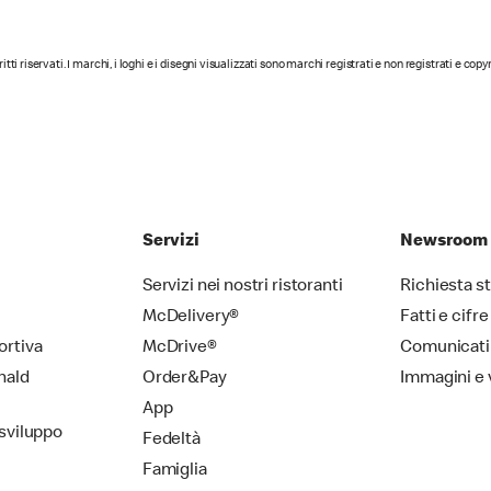
diritti riservati. I marchi, i loghi e i disegni visualizzati sono marchi registrati e non registrati e cop
Servizi
Newsroom
Servizi nei nostri ristoranti
Richiesta 
McDelivery®
Fatti e cifre
ortiva
McDrive®
Comunicati
nald
Order&Pay
Immagini e 
App
 sviluppo
Fedeltà
Famiglia