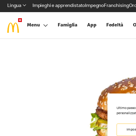
Lingua
Impieghi e apprendistato
Impegno
Franchising
Ord
Menu
Famiglia
App
Fedeltà
O
Ultimo passo 
personalizzat
Impos