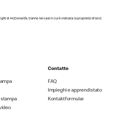
yright di McDonald's, tranne nei casi in cui è indicata la proprietà di terzi.
Contatto
stampa
FAQ
Impieghi e apprendistato
 stampa
Kontaktformular
video