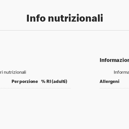
Info nutrizionali
Informazion
ri nutrizionali
Informa
per 100 grams
per portion
% daily value for an adult
Per porzione
% RI (adulti)
Allergeni