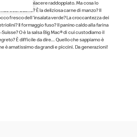
ue livelli per un piacere raddoppiato. Ma cosa lo
ende così buono? È la deliziosa carne di manzo? Il
occo fresco dell'insalata verde? La croccantezza dei
etriolini? Il formaggio fuso? Il panino caldo alla farina
P-Suisse? O è la salsa Big Mac® di cui custodiamo il
egreto? È difficile da dire... Quello che sappiamo è
he è amatissimo da grandi e piccini. Da generazioni!