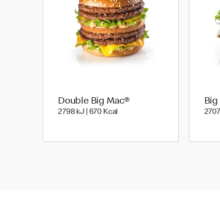
Double Big Mac®
Big
2798 kiloJoule | 670 kilo calor
2798 kJ | 670 Kcal
2707