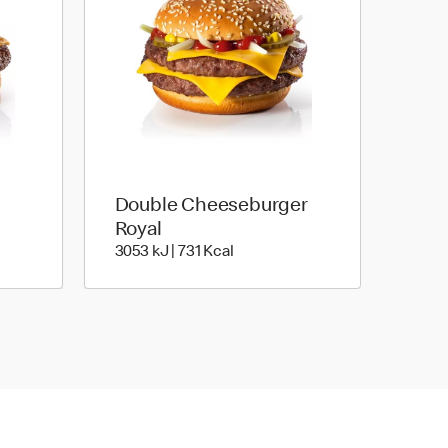
Double Cheeseburger
Joule | 504 kilo calories
Royal
3053 kiloJoule | 731 kilo calorie
3053 kJ | 731 Kcal