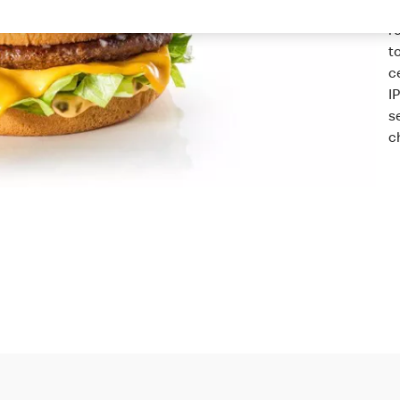
d
r
t
c
I
s
c