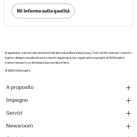
Mi informo sulla qualità
Si applicano i termini e le condizioni del sito e la politica sulla privacy. Tutti i diritti riservati. I marchi, i
loghi e i disegni visualizzati sono marchi registrati e non registrati e copyright di McDonald's,
tranne nei casi in cui è indicata la proprietà di terzi.
© 2023 McDonald's.
A proposito
Impegno
Servizi
Newsroom