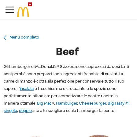
Menu completo
Beef
Gli hamburger di McDonald’s® Svizzera sono apprezzati da così tanti
anni perché sono preparati con ingredienti freschi e di qualità. La
carne di manzo è cotta alla perfezione per conservare tutto il suo
sapore, l’
insalata
è freschissima e croccante e le spezie sono
perfettamente bilanciate per aromatizzare le nostre ricette in
maniera ottimale.
Big Mac
®,
Hamburger
,
Cheeseburger
,
Big Tasty™,
singolo
,
doppio
: sta a te scegliere quale hamburger fa per te!