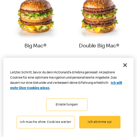
Big Mac®
Double Big Mac®
Letzter Schritt, bevor du dein McDonald's-Erlebnis geniesst! Akzeptiere
Cookies für eine optimale Navigation und personalisierte Angebote. Das
dauert nur eine Sekunde und verbessert deine Erfahrung erheblich!
Ich will
mehr über Cookies wisse.
Einstellungen
Cheeseburger
Cheeseburger
Ich mache ohne Cookies weiter
Ich stimme zu!
Royal
Royal Bacon