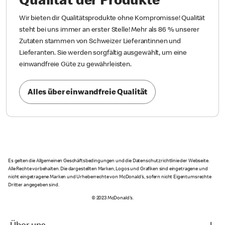
Qualität der Produkte
Wir bieten dir Qualitätsprodukte ohne Kompromisse! Qualität
steht bei uns immer an erster Stelle! Mehr als 86 % unserer
Zutaten stammen von Schweizer Lieferantinnen und
Lieferanten. Sie werden sorgfältig ausgewählt, um eine
einwandfreie Güte zu gewährleisten.
Alles über einwandfreie Qualität
Es gelten die Allgemeinen Geschäftsbedingungen und die Datenschutzrichtlinie der Webseite.
Alle Rechte vorbehalten. Die dargestellten Marken, Logos und Grafiken sind eingetragene und
nicht eingetragene Marken und Urheberrechte von McDonald's, sofern nicht Eigentumsrechte
Dritter angegeben sind.
© 2023 McDonald's.