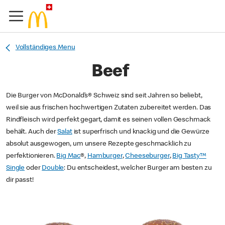
Vollständiges Menu
Beef
Die Burger von McDonald’s® Schweiz sind seit Jahren so beliebt,
weil sie aus frischen hochwertigen Zutaten zubereitet werden. Das
Rindfleisch wird perfekt gegart, damit es seinen vollen Geschmack
behält. Auch der
Salat
ist superfrisch und knackig und die Gewürze
absolut ausgewogen, um unsere Rezepte geschmacklich zu
perfektionieren.
Big Mac
®,
Hamburger
,
Cheeseburger
,
Big Tasty™
Single
oder
Double
: Du entscheidest, welcher Burger am besten zu
dir passt!