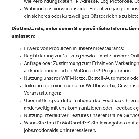
wie Verbindungsdaten, IP-Adresse, Log-Protokolle, C
Während des Verweilens oder Bestellvorgangs in un
ein sicheres oder kurzweiliges Gästeerlebnis zu biet
Die Umstände, unter denen Sie persönliche Informatione
umfassen:
Erwerb von Produkten in unseren Restaurants;
Registrierung zur Nutzung sowie Einsatz unserer Onl
Anfrage oder Zustimmung zum Erhalt von Marketingm
an kundenorientierten McDonald’s® Programmen;
Nutzung unserer WiFi-Netze, Bestell-Automaten oder
Teilnahme an einem unserer Wettbewerbe, Gewinnspi
Veranstaltungen;
Übermittlung von Informationen bei Feedback Ihrerse
anderweitig mit uns kommunizieren oder Feedback 
Nutzung interaktiver Features unserer Online-Servic
Wenn Sie sich für McDonald’s® Stellenangebote auf e
jobs.mcdonalds.ch interessieren.