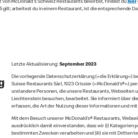
itz von McDonald's Schweiz Restaurants bewirbst, findest du
hier
gilt; arbeitest du in einem Restaurant, ist die entsprechende 
Letzte Aktualisierung:
September 2023
Die vorliegende Datenschutzerklärung («die Erklärung») 
g
Suisse Restaurants Sàrl, 1023 Crissier («McDonald’s®») 
und andere Personen, die unsere Restaurants, Webseiten 
Liechtenstein besuchen, bearbeitet. Sie informiert über d
erfassen, die Art der Nutzung dieser Informationen und mit
Mit dem Besuch unserer McDonald’s® Restaurants, Webseit
ausdrücklich damit einverstanden, dass wir (i) Kategorien p
bestimmten Zwecken verarbeiten und (iii) sie mit Dritten te