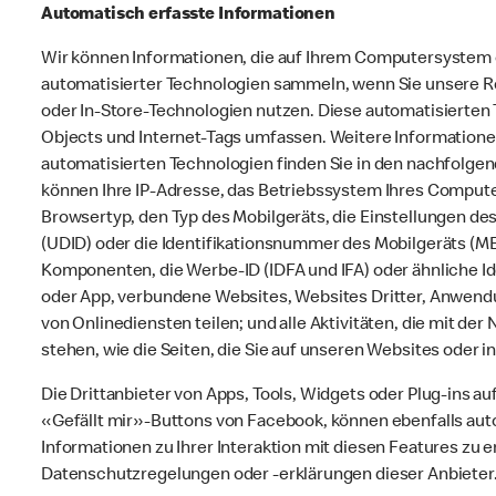
Automatisch erfasste Informationen
Wir können Informationen, die auf Ihrem Computersystem o
automatisierter Technologien sammeln, wenn Sie unsere R
oder In-Store-Technologien nutzen. Diese automatisierten
Objects und Internet-Tags umfassen. Weitere Information
automatisierten Technologien finden Sie in den nachfolge
können Ihre IP-Adresse, das Betriebssystem Ihres Comput
Browsertyp, den Typ des Mobilgeräts, die Einstellungen de
(UDID) oder die Identifikationsnummer des Mobilgeräts (M
Komponenten, die Werbe-ID (IDFA und IFA) oder ähnliche I
oder App, verbundene Websites, Websites Dritter, Anwendu
von Onlinediensten teilen; und alle Aktivitäten, die mit de
stehen, wie die Seiten, die Sie auf unseren Websites oder
Die Drittanbieter von Apps, Tools, Widgets oder Plug-ins a
«Gefällt mir»-Buttons von Facebook, können ebenfalls au
Informationen zu Ihrer Interaktion mit diesen Features zu 
Datenschutzregelungen oder -erklärungen dieser Anbieter