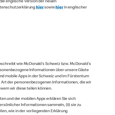
die englische Version der neuen
Datenschutzerklärung
hier
sowie
hier
in englischer
beschreibt wie McDonald’s Schweiz bzw. McDonald’s
personenbezogene Informationen über unsere Gäste
und mobile Apps in der Schweiz und im Fürstentum
ie Art der personenbezogenen Informationen, die wir
 wem wir diese teilen können.
en und der mobilen Apps erklären Sie sich
ersönlicher Informationen sammeln, (ii) sie zu
ilen, wie in der vorliegenden Erklärung