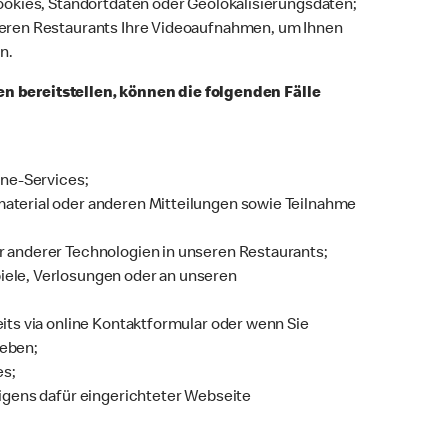
ookies, Standortdaten oder Geolokalisierungsdaten;
seren Restaurants Ihre Videoaufnahmen, um Ihnen
en.
n bereitstellen, können die folgenden Fälle
ine-Services;
aterial oder anderen Mitteilungen sowie Teilnahme
 anderer Technologien in unseren Restaurants;
ele, Verlosungen oder an unseren
its via online Kontaktformular oder wenn Sie
geben;
es;
igens dafür eingerichteter Webseite