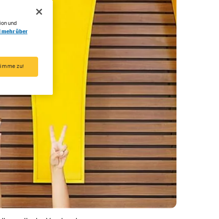
ion und
l mehr über
timme zu!