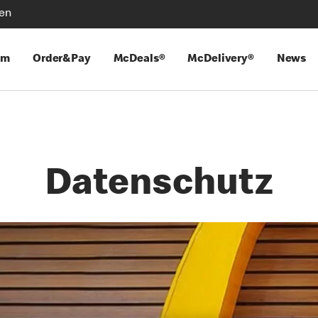
len
mm
Order&Pay
McDeals®
McDelivery®
News
Datenschutz