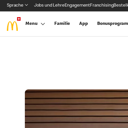
Sprache
Jobs und Lehre
Engagement
Franchising
Bestel
Menu
Familie
App
Bonusprogra