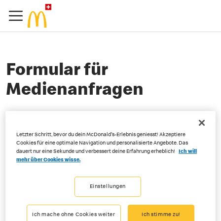
Formular für
Medienanfragen
Bei dringenden Medienanfragen steht das Medienteam unter der
Nummer 021 631 12 34 zur Verfügung.
Letzter Schritt, bevor du dein McDonald's-Erlebnis geniesst! Akzeptiere
Cookies für eine optimale Navigation und personalisierte Angebote. Das
dauert nur eine Sekunde und verbessert deine Erfahrung erheblich!
Ich will
Unser Medienteam kümmert sich gerne um Ihr Anliegen.
mehr über Cookies wisse.
Einstellungen
* Benötigte Felder
* Vorname
Ich mache ohne Cookies weiter
Ich stimme zu!