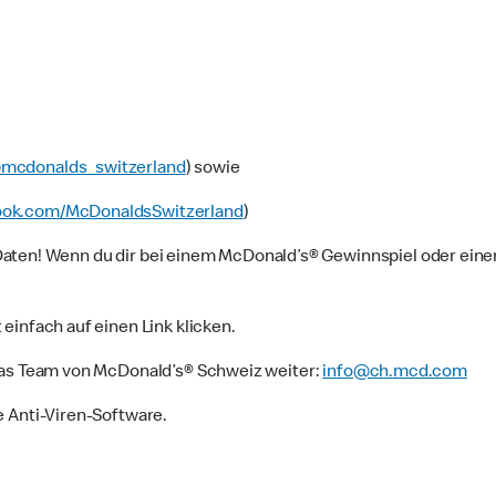
mcdonalds_switzerland
) sowie
ook.com/McDonaldsSwitzerland
)
aten! Wenn du dir bei einem McDonald’s® Gewinnspiel oder einer 
einfach auf einen Link klicken.
das Team von McDonald’s® Schweiz weiter:
info@ch.mcd.com
e Anti-Viren-Software.