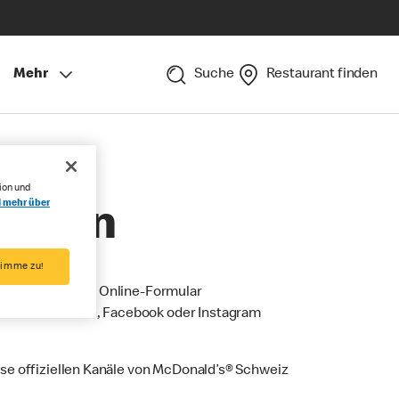
Mehr
Suche
Restaurant finden
ion und
l mehr über
Fallen
timme zu!
rfragen über ein Online-Formular
rke wie YouTube, Facebook oder Instagram
se offiziellen Kanäle von McDonald’s® Schweiz