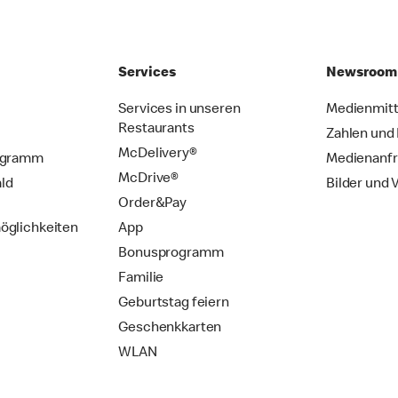
Services
Newsroom
Services in unseren
Medienmitt
Restaurants
Zahlen und
McDelivery®
ogramm
Medienanf
McDrive®
ld
Bilder und 
Order&Pay
öglichkeiten
App
Bonusprogramm
Familie
Geburtstag feiern
Geschenkkarten
WLAN