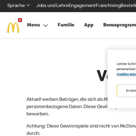
Sprache
Jobs und Lehre
Engagement
Franchising
Bestel
Menu
Familie
App
Bonusprogra
Letzter Schri
personalisie
Vorsi
Cookies wis
Einst
Aktuell werben Betrüger, die sich als McDonald’s®
personenbezogene Daten. Diese Gewinnspiele und G
beworben.
Achtung: Diese Gewinnspiele sind nicht von McDonal
durch: