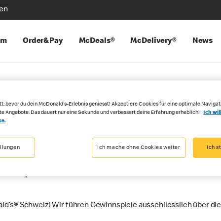
len
mm
Order&Pay
McDeals®
McDelivery®
News
tt, bevor du dein McDonald's-Erlebnis geniesst! Akzeptiere Cookies für eine optimale Navigat
rte Angebote. Das dauert nur eine Sekunde und verbessert deine Erfahrung erheblich!
Ich wil
cht vor Phishing-
se.
ellungen
Ich mache ohne Cookies weiter
Ich s
 Schweiz ausgeben, mit Gewinnspielen oder Gewinnpaketen und e
ewinnpakete werden u. a. über Webseiten oder soziale Netzwe
d’s® Schweiz! Wir führen Gewinnspiele ausschliesslich über die