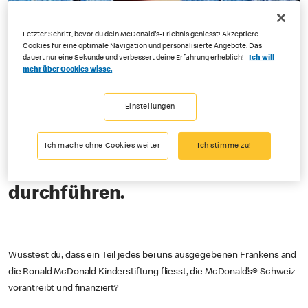
Letzter Schritt, bevor du dein McDonald's-Erlebnis geniesst! Akzeptiere
Cookies für eine optimale Navigation und personalisierte Angebote. Das
dauert nur eine Sekunde und verbessert deine Erfahrung erheblich!
Ich will
mehr über Cookies wisse.
Einstellungen
Unsere Werte stehen im
Mittelpunkt von allem, was wir
Ich mache ohne Cookies weiter
Ich stimme zu!
in unserem Unternehmen
durchführen.
Wusstest du, dass ein Teil jedes bei uns ausgegebenen Frankens and
die Ronald McDonald Kinderstiftung fliesst, die McDonald’s® Schweiz
vorantreibt und finanziert?