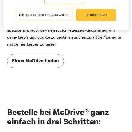
McDrive® zu jeder Zeit
Ich mache ohne Cookies weiter
Ich stimme zu!
Hungrig im Auto unterwegs? Ob frühmorgens, tagsüber oder
spätabends, McDrive® heisst dich jederzeit willkommen, um
deine Lieblingsprodukte zu bestellen und einzigartige Momente
mit deinen Lieben zu teilen.
Einen McDrive finden
Bestelle bei McDrive® ganz
einfach in drei Schritten: