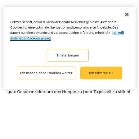
Letzter Schritt, bevor du dein McDonald's-Erlebnis geniesst! Akzeptiere
Hast du Lust, deinen Liebsten
Cookies für eine optimale Navigation und personalisierte Angebote. Das
dauert nur eine Sekunde und verbessert deine Erfahrung erheblich!
Ich will
eine Freude zu machen?
mehr über Cookies wisse.
Entdecke die McDonald’s®
Geschenkkarte.
Einstellungen
Für deinen Chef, deine Schwester, deine Freundin, deinen Mann,
Ich mache ohne Cookies weiter
Ich stimme zu!
deine Kinder, deine Eltern oder deine Grosseltern: Die
McDonald’s® Geschenkkarten machen allen eine Freude. Eine
gute Geschenkidee, um den Hunger zu jeder Tageszeit zu stillen!