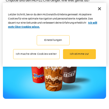
Chipotle und den McFizz Chili Ginger. Wie weit gehst du?
Challenge starten
Letzter Schritt, bevor du dein McDonald's-Erlebnis geniesst! Akzeptiere
Cookies für eine optimale Navigation und personalisierte Angebote. Das
dauert nur eine Sekunde und verbessert deine Erfahrung erheblich!
Ich will
mehr über Cookies wisse.
Einstellungen
Ich mache ohne Cookies weiter
Ich stimme zu!