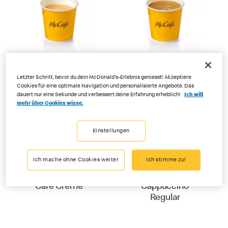
Ristretto
Espresso
Letzter Schritt, bevor du dein McDonald's-Erlebnis geniesst! Akzeptiere
Cookies für eine optimale Navigation und personalisierte Angebote. Das
dauert nur eine Sekunde und verbessert deine Erfahrung erheblich!
Ich will
mehr über Cookies wisse.
Einstellungen
Ich mache ohne Cookies weiter
Ich stimme zu!
Café Crème
Cappuccino
Regular