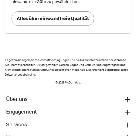
einwandfreie Güte zu gewährleisten.
Alles über einwandfreie Qualität
Es gelten die Allgemeinen Geschäftsbedingungen und die Datenschutzrichtlinie der Webseite.
Alle Rechte vorbehalten. Die dargestellten Marken, Logos und Grafiken sind eingetragene und
nicht eingetragene Marken und Urheberrechte von McDonald's, sofern nicht Eigentumsrechte
Dritter angegeben sind.
© 2023 McDonald's.
Über uns
Engagement
Services