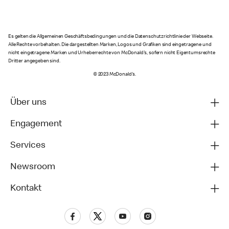
Es gelten die Allgemeinen Geschäftsbedingungen und die Datenschutzrichtlinie der Webseite.
Alle Rechte vorbehalten. Die dargestellten Marken, Logos und Grafiken sind eingetragene und
nicht eingetragene Marken und Urheberrechte von McDonald's, sofern nicht Eigentumsrechte
Dritter angegeben sind.
© 2023 McDonald's.
Über uns
Engagement
Services
Newsroom
Kontakt