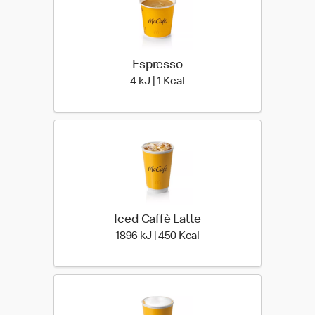
Espresso
4 kiloJoule | 1 kilo calories
4 kJ | 1 Kcal
Iced Caffè Latte
1896 kiloJoule | 450 kilo
1896 kJ | 450 Kcal