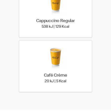
Cappuccino Regular
538 kiloJoule | 129 kilo c
538 kJ | 129 Kcal
Café Crème
20 kiloJoule | 5 kilo calori
20 kJ | 5 Kcal