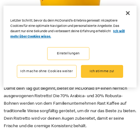
Letzter Schritt, bevor du dein McDonald's-Erlebnis geniesst! Akzeptiere
Cookies für eine optimale Navigation und personalisierte Angebote. Das
dauert nur eine Sekunde und verbessert deine Erfahrung erheblich!
Ich will
mehr über Cookies wisse.
Einstellungen
Ich mache ohne Cookies weiter
Ich stimme zu!
Damit dein Tag gut beginnt, bietet dir McDonald's® einen herrlich
ausgewogenen Ristretto! Die 70% Arabica- und 30% Robusta-
Bohnen werden von dem Familienunternehmen Rast Kaffee auf
traditionelle Weise sorgfältig geröstet, um dir nur das Beste zu bieten.
Dein Ristretto wird vor deinen Augen zubereitet, damit er seine
Frische und die cremige Konsistenz behält.