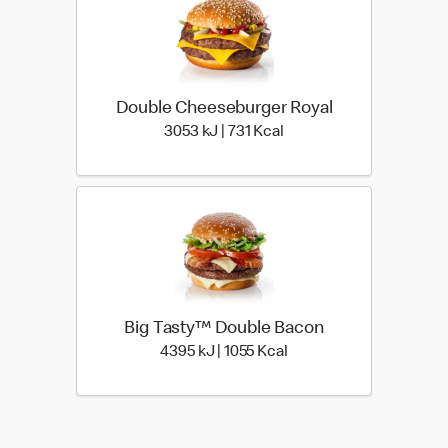
Double Cheeseburger Royal
3053 kiloJoule | 731 kilo
3053 kJ | 731 Kcal
Big Tasty™ Double Bacon
4395 kiloJoule | 1055 ki
4395 kJ | 1055 Kcal