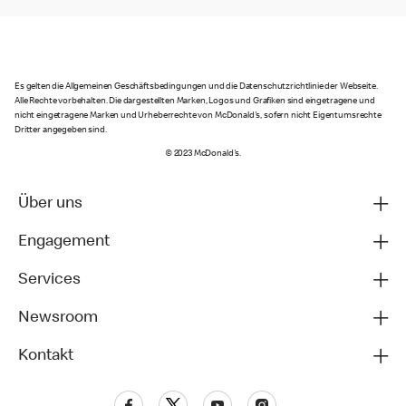
Es gelten die Allgemeinen Geschäftsbedingungen und die Datenschutzrichtlinie der Webseite.
Alle Rechte vorbehalten. Die dargestellten Marken, Logos und Grafiken sind eingetragene und
nicht eingetragene Marken und Urheberrechte von McDonald's, sofern nicht Eigentumsrechte
Dritter angegeben sind.
© 2023 McDonald's.
Über uns
Engagement
Services
Newsroom
Kontakt