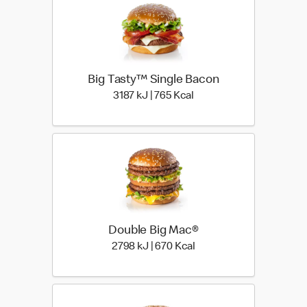
Big Tasty™ Single Bacon
3187 kiloJoule | 765 kilo
3187 kJ | 765 Kcal
Double Big Mac®
2798 kiloJoule | 670 kilo
2798 kJ | 670 Kcal