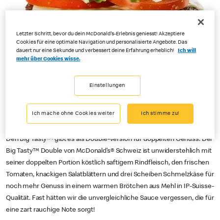
Letzter Schritt, bevor du dein McDonald's-Erlebnis geniesst! Akzeptiere
Cookies für eine optimale Navigation und personalisierte Angebote. Das
dauert nur eine Sekunde und verbessert deine Erfahrung erheblich!
Ich will
mehr über Cookies wisse.
Einstellungen
Ich mache ohne Cookies weiter
Ich stimme zu!
Den Big Tasty™ gibt es als Double-Version für doppelten Genuss. Der
Big Tasty™ Double von McDonald’s® Schweiz ist unwiderstehlich mit
seiner doppelten Portion köstlich saftigem Rindfleisch, den frischen
Tomaten, knackigen Salatblättern und drei Scheiben Schmelzkäse für
noch mehr Genuss in einem warmen Brötchen aus Mehl in IP-Suisse-
Qualität. Fast hätten wir die unvergleichliche Sauce vergessen, die für
eine zart rauchige Note sorgt!