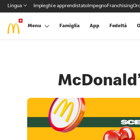
Lingua
Impieghi e apprendistato
Impegno
Franchising
Ord
Menu
Famiglia
App
Fedeltà
O
McDonald’