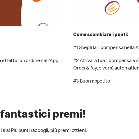
Come scambiare i punti:
#1 Scegli la ricompensa nella A
effettui un ordine nell'App, i
#2 Attiva la tua ricompensa e 
Order&Pay, e verrà automatica
#3 Buon appetito
 fantastici premi!
 sia! Più punti raccogli, più premi ottieni.