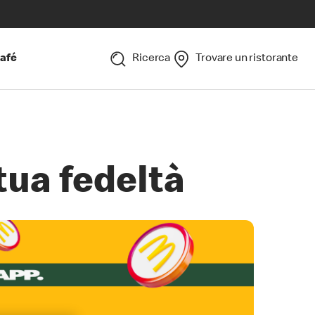
afé
Ricerca
Trovare un ristorante
ua fedeltà