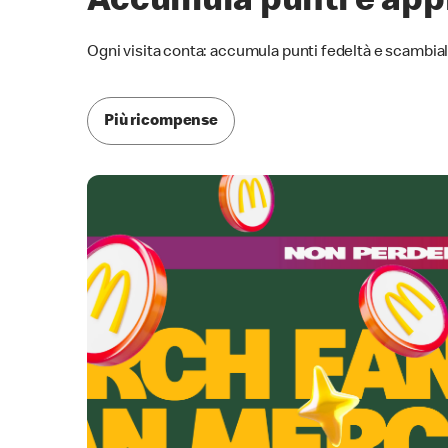
Accumula punti e appr
Ogni visita conta: accumula punti fedeltà e scambi
Più ricompense