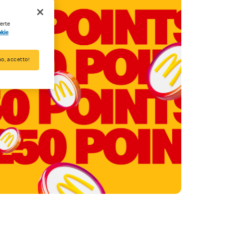
ferte
okie
o, accetto!