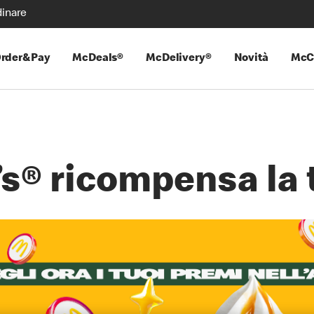
inare
rder&Pay
McDeals®
McDelivery®
Novità
McC
s® ricompensa la t