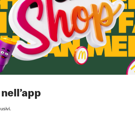
 nell’app
usivi.