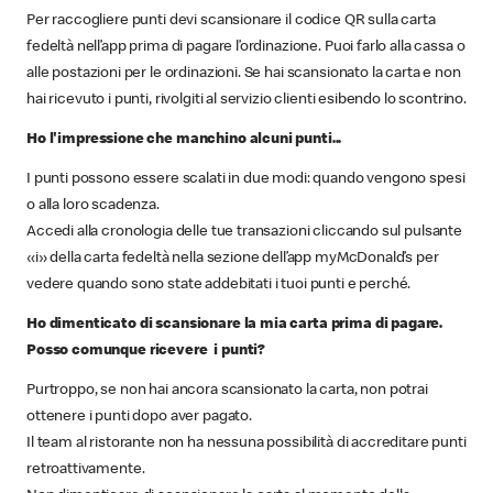
Per raccogliere punti devi scansionare il codice QR sulla carta
fedeltà nell’app prima di pagare l’ordinazione. Puoi farlo alla cassa o
alle postazioni per le ordinazioni. Se hai scansionato la carta e non
hai ricevuto i punti, rivolgiti al servizio clienti esibendo lo scontrino.
Ho l'impressione che manchino alcuni punti...
I punti possono essere scalati in due modi: quando vengono spesi
o alla loro scadenza.
Accedi alla cronologia delle tue transazioni cliccando sul pulsante
«i» della carta fedeltà nella sezione dell’app myMcDonald’s per
vedere quando sono state addebitati i tuoi punti e perché.
Ho dimenticato di scansionare la mia carta prima di pagare.
Posso comunque ricevere i punti?
Purtroppo, se non hai ancora scansionato la carta, non potrai
ottenere i punti dopo aver pagato.
Il team al ristorante non ha nessuna possibilità di accreditare punti
retroattivamente.