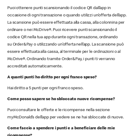
Puoi ottenere punti scansionando il codice QR dall’app in
occasione di ogni transazione o quando utilizzi un’offerta dell’app.
La scansione può essere effettuata alla cassa, alla colonnina per
ordinare o nei McDrive®. Puoi ricevere punti scansionando il
codice QR nella tua app durante ogni transazione, ordinando
su Order&Pay o utilizzando un’offerta nell’app. La scansione può
essere effettuata alla cassa, al terminale per le ordinazioni o al
McDrive®. Ordinando tramite Order&Pay, i punti ti verranno
accreditati automaticamente.
A quanti punti ho diritto per ogni franco speso?
Hai diritto a 5 punti per ogni franco speso.
Come posso sapere se ho sbloccato nuove ricompense?
Puoi consultare le offerte e le ricompense nella sezione
myMcDonald’s dell’app per vedere se ne hai sbloccate di nuove.
Come faccio a spendere i punti e a beneficiare delle mie
ricompense?