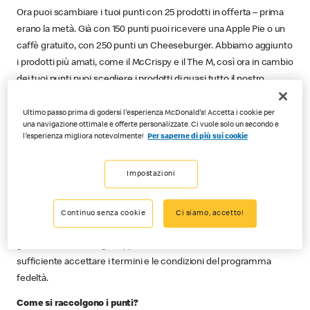
Ora puoi scambiare i tuoi punti con 25 prodotti in offerta – prima
erano la metà. Già con 150 punti puoi ricevere una Apple Pie o un
caffè gratuito, con 250 punti un Cheeseburger. Abbiamo aggiunto
i prodotti più amati, come il McCrispy e il The M, così ora in cambio
dei tuoi punti puoi scegliere i prodotti di quasi tutto il nostro
assortimento.
Ultimo passo prima di godersi l'esperienza McDonald's! Accetta i cookie per
In cosa consiste il programma fedeltà myMcDonald’s?
una navigazione ottimale e offerte personalizzate. Ci vuole solo un secondo e
l'esperienza migliora notevolmente!
Per saperne di più sui cookie
myMcDonald’s è un programma fedeltà disponibile nell’app
McDonald’s® che consente di raccogliere punti per ogni acquisto
Impostazioni
e di scambiarli con ricompense esclusive.
Cosa devo fare per beneficiarne?
Continuo senza cookie
Ci siamo, accetto!
Ti basterà scaricare l’app McDonald’s®, creare un account e il
gioco è fatto. Se hai già l’app McDonald’s® e un account, ti sarà
sufficiente accettare i termini e le condizioni del programma
fedeltà.
Come si raccolgono i punti?