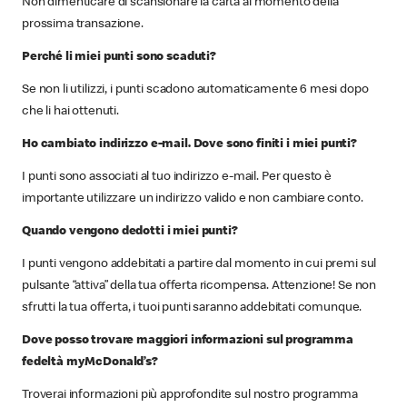
Non dimenticare di scansionare la carta al momento della
prossima transazione.
Perché li miei punti sono scaduti?
Se non li utilizzi, i punti scadono automaticamente 6 mesi dopo
che li hai ottenuti.
Ho cambiato indirizzo e-mail. Dove sono finiti i miei punti?
I punti sono associati al tuo indirizzo e-mail. Per questo è
importante utilizzare un indirizzo valido e non cambiare conto.
Quando vengono dedotti i miei punti?
I punti vengono addebitati a partire dal momento in cui premi sul
pulsante “attiva” della tua offerta ricompensa. Attenzione! Se non
sfrutti la tua offerta, i tuoi punti saranno addebitati comunque.
Dove posso trovare maggiori informazioni sul programma
fedeltà myMcDonald’s?
Troverai informazioni più approfondite sul nostro programma