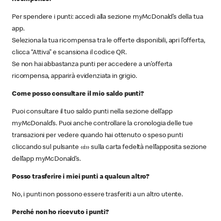
Per spendere i punti: accedi alla sezione myMcDonald’s della tua
app.
Seleziona la tua ricompensa tra le offerte disponibili, apri l’offerta,
clicca “Attiva” e scansiona il codice QR.
Se non hai abbastanza punti per accedere a un’offerta
ricompensa, apparirà evidenziata in grigio.
Come posso consultare il mio saldo punti?
Puoi consultare il tuo saldo punti nella sezione dell’app
myMcDonald’s. Puoi anche controllare la cronologia delle tue
transazioni per vedere quando hai ottenuto o speso punti
cliccando sul pulsante «i» sulla carta fedeltà nell’apposita sezione
dell’app myMcDonald’s.
Posso trasferire i miei punti a qualcun altro?
No, i punti non possono essere trasferiti a un altro utente.
Perché non ho ricevuto i punti?