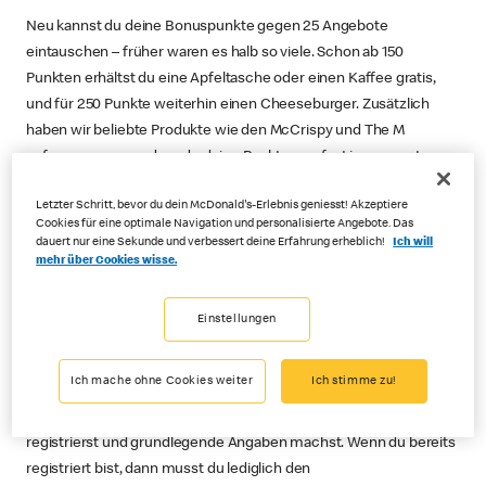
Neu kannst du deine Bonuspunkte gegen 25 Angebote
eintauschen – früher waren es halb so viele. Schon ab 150
Punkten erhältst du eine Apfeltasche oder einen Kaffee gratis,
und für 250 Punkte weiterhin einen Cheeseburger. Zusätzlich
haben wir beliebte Produkte wie den McCrispy und The M
aufgenommen, sodass du deine Punkte nun fast im gesamten
Sortiment einsetzen kannst.
Letzter Schritt, bevor du dein McDonald's-Erlebnis geniesst! Akzeptiere
Was ist das myMcDonald’s Bonusprogramm?
Cookies für eine optimale Navigation und personalisierte Angebote. Das
dauert nur eine Sekunde und verbessert deine Erfahrung erheblich!
Ich will
Das myMcDonald’s Bonusprogramm ist ein auf Punkte
mehr über Cookies wisse.
basierendes Treueprogramm, das sich innerhalb deiner
McDonald’s®-App befindet. Das Programm ermöglicht es dir, bei
Einstellungen
Bestellungen Punkte zu sammeln und gegen Prämien einzulösen.
Wie profitiere ich vom myMcDonald’s Bonusprogramm?
Ich mache ohne Cookies weiter
Ich stimme zu!
Du kannst beitreten, indem du die App herunterlädst, dich
registrierst und grundlegende Angaben machst. Wenn du bereits
registriert bist, dann musst du lediglich den