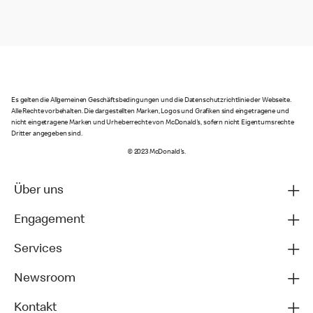
Es gelten die Allgemeinen Geschäftsbedingungen und die Datenschutzrichtlinie der Webseite.
Alle Rechte vorbehalten. Die dargestellten Marken, Logos und Grafiken sind eingetragene und
nicht eingetragene Marken und Urheberrechte von McDonald's, sofern nicht Eigentumsrechte
Dritter angegeben sind.
© 2023 McDonald's.
Über uns
Engagement
Services
Newsroom
Kontakt