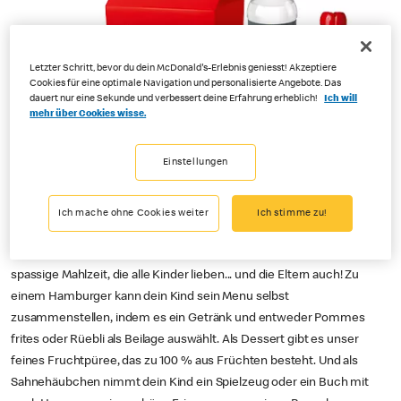
Letzter Schritt, bevor du dein McDonald's-Erlebnis geniesst! Akzeptiere
Cookies für eine optimale Navigation und personalisierte Angebote. Das
dauert nur eine Sekunde und verbessert deine Erfahrung erheblich!
Ich will
mehr über Cookies wisse.
Einstellungen
Ich mache ohne Cookies weiter
Ich stimme zu!
Das Happy Meal® Hamburger von McDonald’s® Schweiz ist die
spassige Mahlzeit, die alle Kinder lieben... und die Eltern auch! Zu
einem Hamburger kann dein Kind sein Menu selbst
zusammenstellen, indem es ein Getränk und entweder Pommes
frites oder Rüebli als Beilage auswählt. Als Dessert gibt es unser
feines Fruchtpüree, das zu 100 % aus Früchten besteht. Und als
Sahnehäubchen nimmt dein Kind ein Spielzeug oder ein Buch mit