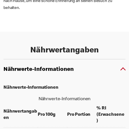
nach Hause, um eine schöne Erinnerung an seinen Besuch zu
behalten.
Nährwertangaben
Nährwerte-Informationen
Nährwerte-Informationen
Nährwerte-Informationen
% RI
Nährwertangab
per 100 grams
per portion
Pro 100g
Pro Portion
(Erwachsene
en
% daily value f
)