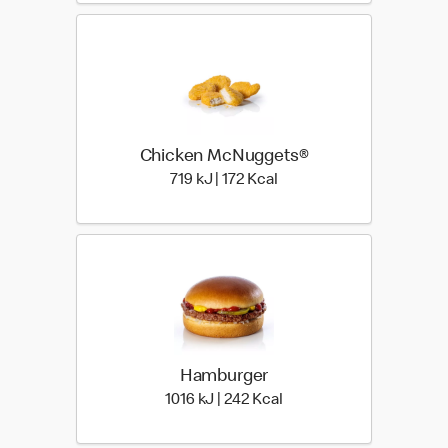
Chicken McNuggets®
719 kiloJoule | 172 kilo ca
719 kJ | 172 Kcal
Hamburger
1016 kiloJoule | 242 kilo 
1016 kJ | 242 Kcal