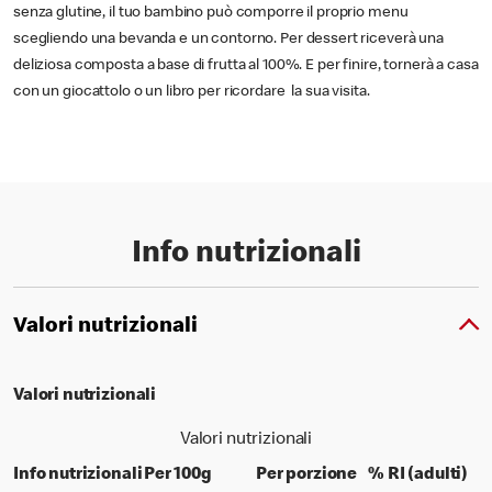
senza glutine, il tuo bambino può comporre il proprio menu
scegliendo una bevanda e un contorno. Per dessert riceverà una
deliziosa composta a base di frutta al 100%. E per finire, tornerà a casa
con un giocattolo o un libro per ricordare la sua visita.
Info nutrizionali
Valori nutrizionali
Valori nutrizionali
Valori nutrizionali
per 100 grams
per portion
% d
Info nutrizionali
Per 100g
Per porzione
% RI (adulti)