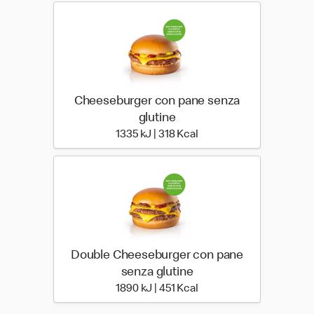
Cheeseburger con pane senza
glutine
1335 kiloJoule | 318 kilo 
1335 kJ | 318 Kcal
Double Cheeseburger con pane
senza glutine
1890 kiloJoule | 451 kilo 
1890 kJ | 451 Kcal