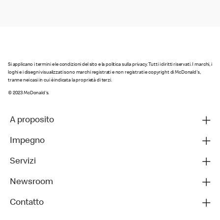
Si applicano i termini e le condizioni del sito e la politica sulla privacy. Tutti i diritti riservati. I marchi, i
loghi e i disegni visualizzati sono marchi registrati e non registrati e copyright di McDonald's,
tranne nei casi in cui è indicata la proprietà di terzi.
© 2023 McDonald's.
A proposito
Impegno
Servizi
Newsroom
Contatto