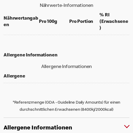
Nährwerte-Informationen
% RI
Nährwertangab
per 100 grams
per portion
Pro 100g
Pro Portion
(Erwachsene
en
% daily value f
)
Allergene Informationen
Allergene Informationen
Allergene
*Referenzmenge (GDA - Guideline Daily Amounts) für einen
durchschnittlichen Erwachsenen (8400kj/2000kcal)
Allergene Informationen