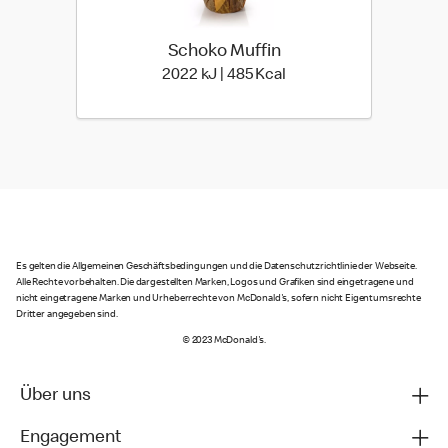
Schoko Muffin
2022 kiloJoule | 485 kil
2022 kJ | 485 Kcal
Es gelten die Allgemeinen Geschäftsbedingungen und die Datenschutzrichtlinie der Webseite.
Alle Rechte vorbehalten. Die dargestellten Marken, Logos und Grafiken sind eingetragene und
nicht eingetragene Marken und Urheberrechte von McDonald's, sofern nicht Eigentumsrechte
Dritter angegeben sind.
© 2023 McDonald's.
Über uns
Engagement