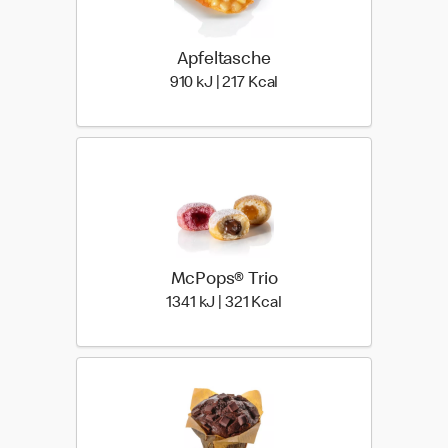
Apfeltasche
910 kiloJoule | 217 kilo ca
910 kJ | 217 Kcal
McPops® Trio
1341 kiloJoule | 321 kilo 
1341 kJ | 321 Kcal