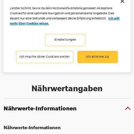
Letzter Schritt, bevor du dein McDonald's-Erlebnis geniesst! Akzeptiere
Cookies für eine optimale Navigation und personalisierte Angebote. Das
dauert nur eine Sekunde und verbessert deine Erfahrung erheblich!
Ich will
mehr über Cookies wisse.
Nichts geht über einen Klassiker. Weicher, luftiger Teig und süsser
zuckriger Geschmack verleihen ihm nicht nur richtig Biss, sondern
Einstellungen
auch himmlisch guten Geschmack.
Ich mache ohne Cookies weiter
Ich stimme zu!
Nährwertangaben
Nährwerte-Informationen
Nährwerte-Informationen