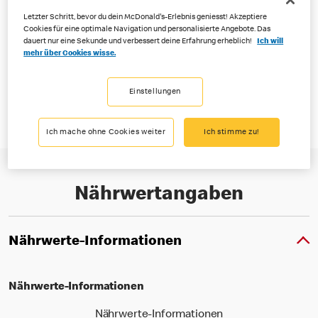
Letzter Schritt, bevor du dein McDonald's-Erlebnis geniesst! Akzeptiere
Cookies für eine optimale Navigation und personalisierte Angebote. Das
dauert nur eine Sekunde und verbessert deine Erfahrung erheblich!
Ich will
mehr über Cookies wisse.
Was kann einen fluffig leichten Schoko Muffin noch toppen? Ganz
einfach: knackige Schokoladenstückchen on top.
Einstellungen
Ich mache ohne Cookies weiter
Ich stimme zu!
Nährwertangaben
Nährwerte-Informationen
Nährwerte-Informationen
Nährwerte-Informationen