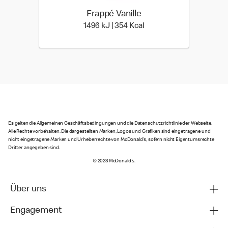
Frappé Vanille
1496 kiloJoule | 354 kilo
1496 kJ | 354 Kcal
Es gelten die Allgemeinen Geschäftsbedingungen und die Datenschutzrichtlinie der Webseite.
Alle Rechte vorbehalten. Die dargestellten Marken, Logos und Grafiken sind eingetragene und
nicht eingetragene Marken und Urheberrechte von McDonald's, sofern nicht Eigentumsrechte
Dritter angegeben sind.
© 2023 McDonald's.
Über uns
Engagement