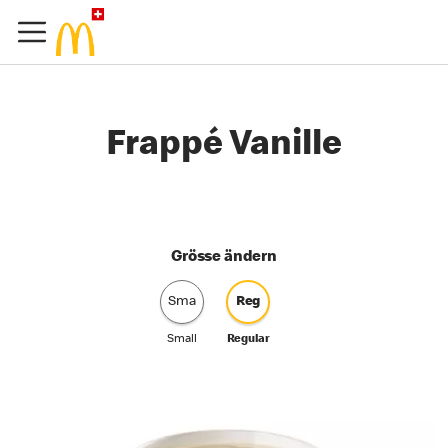
Frappé Vanille
Grösse ändern
Sma
Reg
Small
Regular