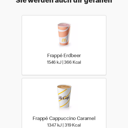
Sie werden auch dir gefallen
Frappé Erdbeer
1546 kiloJoule | 366 kilo
1546 kJ | 366 Kcal
Frappé Cappuccino Caramel
1347 kiloJoule | 319 kilo 
1347 kJ | 319 Kcal