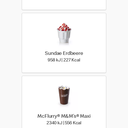
Sundae Erdbeere
958 kiloJoule | 227 kilo c
958 kJ | 227 Kcal
McFlurry® M&M’s® Maxi
2340 kiloJoule | 556 kilo
2340 kJ | 556 Kcal