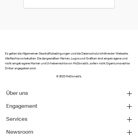
Es gelten die Allgemeinen Geschäftsbedingungen und die Datenschutzrichtlinie der Webseite.
Alle Rechte vorbehalten. Die dargestellten Marken, Logos und Grafiken sind eingetragene und
nicht eingetragene Marken und Urheberrechte von McDonald's, sofern nicht Eigentumsrechte
Dritter angegeben sind.
© 2023 McDonald's.
Über uns
Engagement
Services
Newsroom