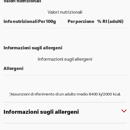
Valori nutrizionali
Valori nutrizionali
per 100 grams
per portion
% d
Info nutrizionali
Per 100g
Per porzione
% RI (adulti)
Informazioni sugli allergeni
Informazioni sugli allergeni
Allergeni
*
Assunzioni di riferimento di un adulto medio 8400 kj/2000 kcal.
Informazioni sugli allergeni