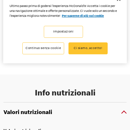
Ultimo passo prima di godersi l'esperienza McDonald's! Accetta i cookie per
una navigazione ottimale e offerte personalizzate. Ci vuole solo un secondo e
l'esperienza migliora notevolmente!
Per saperne di più sui cookie
Dolce e plant-based? Ma certo! La glassa bianca con striscioline di
Impostazioni
cioccolato fondente e scaglie di nocciole croccanti offre un’autentico
sapore di avventura. A base di ingredienti vegetali (disponibile nei
Continuo senza cookie
Ci siamo, accetto!
ristoranti con vetrina McCafé).
Info nutrizionali
Valori nutrizionali