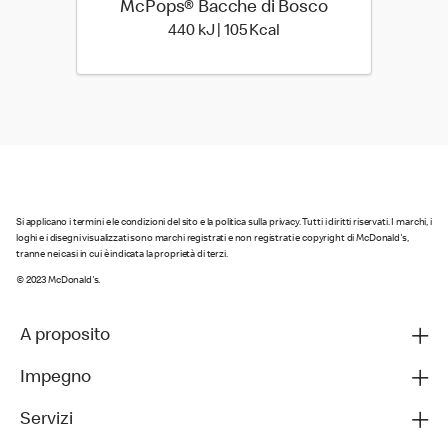
McPops® Bacche di Bosco
440 kiloJoule | 105 kilo c
440 kJ | 105 Kcal
Si applicano i termini e le condizioni del sito e la politica sulla privacy. Tutti i diritti riservati. I marchi, i
loghi e i disegni visualizzati sono marchi registrati e non registrati e copyright di McDonald's,
tranne nei casi in cui è indicata la proprietà di terzi.
© 2023 McDonald's.
A proposito
Impegno
Servizi