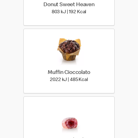
Donut Sweet Heaven
803 kiloJoule | 192 kilo c
803 kJ | 192 Kcal
Muffin Cioccolato
2022 kiloJoule | 485 kil
2022 kJ | 485 Kcal