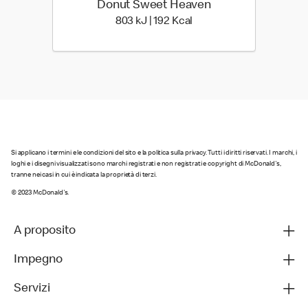
Donut Sweet Heaven
803 kiloJoule | 192 kilo c
803 kJ | 192 Kcal
Si applicano i termini e le condizioni del sito e la politica sulla privacy. Tutti i diritti riservati. I marchi, i
loghi e i disegni visualizzati sono marchi registrati e non registrati e copyright di McDonald's,
tranne nei casi in cui è indicata la proprietà di terzi.
© 2023 McDonald's.
A proposito
Impegno
Servizi