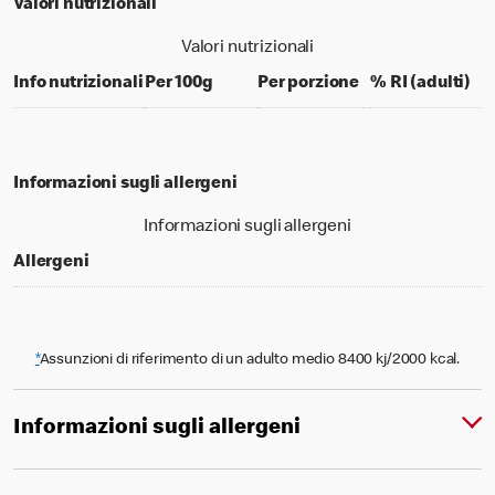
Valori nutrizionali
Valori nutrizionali
per 100 grams
per portion
% d
Info nutrizionali
Per 100g
Per porzione
% RI (adulti)
Informazioni sugli allergeni
Informazioni sugli allergeni
Allergeni
*
Assunzioni di riferimento di un adulto medio 8400 kj/2000 kcal.
Informazioni sugli allergeni