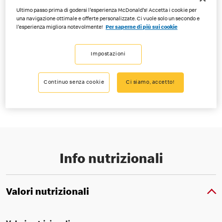
Ultimo passo prima di godersi l'esperienza McDonald's! Accetta i cookie per
una navigazione ottimale e offerte personalizzate. Ci vuole solo un secondo e
l'esperienza migliora notevolmente!
Per saperne di più sui cookie
Deliziosi McPops® ideali per uno spuntino. Con un ripieno di deliziosa
Impostazioni
composta di mele e cannella. Perfetti come snack e disponibili anche
nella porzione da tre.
Continuo senza cookie
Ci siamo, accetto!
Disponibile in tutti i ristoranti McDonald’s® in Svizzera.
Info nutrizionali
Valori nutrizionali