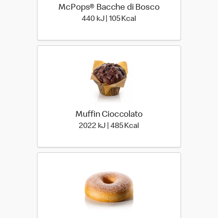
McPops® Bacche di Bosco
440 kiloJoule | 105 kilo c
440 kJ | 105 Kcal
Muffin Cioccolato
2022 kiloJoule | 485 kil
2022 kJ | 485 Kcal