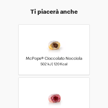
Ti piacerà anche
McPops® Cioccolato Nocciola
502 kiloJoule | 120 kilo c
502 kJ | 120 Kcal