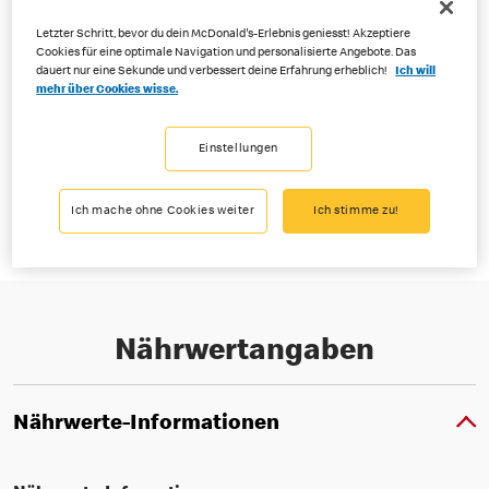
Letzter Schritt, bevor du dein McDonald's-Erlebnis geniesst! Akzeptiere
Cookies für eine optimale Navigation und personalisierte Angebote. Das
dauert nur eine Sekunde und verbessert deine Erfahrung erheblich!
Ich will
mehr über Cookies wisse.
Die leckeren McPops® für unterwegs. Gefüllt mit leckerem Apfel
Zimt Kompott, der perfekte Snack für danach und auch als Trio-
Einstellungen
Kombination in allen McDonald’s® Restaurants in der Schweiz
erhältlich.
Ich mache ohne Cookies weiter
Ich stimme zu!
Nährwertangaben
Nährwerte-Informationen