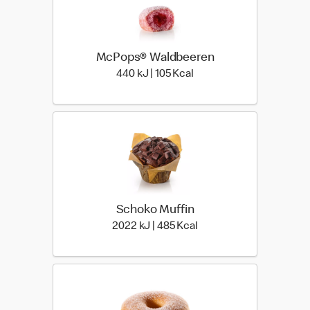
McPops® Waldbeeren
440 kiloJoule | 105 kilo c
440 kJ | 105 Kcal
Schoko Muffin
2022 kiloJoule | 485 kil
2022 kJ | 485 Kcal