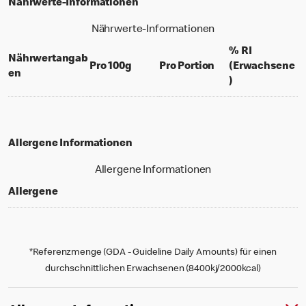
Nährwerte-Informationen
Nährwerte-Informationen
% RI
Nährwertangab
per 100 grams
per portion
Pro 100g
Pro Portion
(Erwachsene
en
% daily value f
)
Allergene Informationen
Allergene Informationen
Allergene
*Referenzmenge (GDA - Guideline Daily Amounts) für einen
durchschnittlichen Erwachsenen (8400kj/2000kcal)