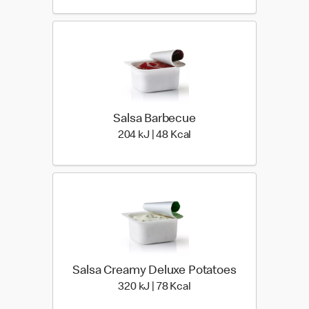
Salsa Barbecue
204 kiloJoule | 48 kilo ca
204 kJ | 48 Kcal
Salsa Creamy Deluxe Potatoes
320 kiloJoule | 78 kilo ca
320 kJ | 78 Kcal