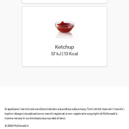
Ketchup
57 kiloJoule | 13 kilo calor
57 kJ | 13 Kcal
Si applicano i termini e le condizioni del sito e la politica sulla privacy. Tutti i diritti riservati. I marchi, i
loghi e i disegni visualizzati sono marchi registrati e non registrati e copyright di McDonald's,
tranne nei casi in cui è indicata la proprietà di terzi.
© 2023 McDonald's.