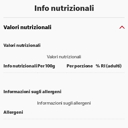
Info nutrizionali
Valori nutrizionali
Valori nutrizionali
Valori nutrizionali
per 100 grams
per portion
% d
Info nutrizionali
Per 100g
Per porzione
% RI (adulti)
Informazioni sugli allergeni
Informazioni sugli allergeni
Allergeni