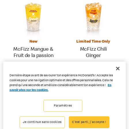
New
Limited Time Only
McFizz Mangue &
McFizz Chili
Fruit de la passion
Ginger
Dernière étape avant de savourer ton expérience McDonald's ! Accepte les
cookies pour une navigation optimale et des offres personnalisées. Cela ne
prend qu'une seconde et améliore considérablement ton expérience !
En
savoir plus sur les cookies.
Paramètres
Je continue sans cookies
C'est parti, j'accepte !
Limited Time Only
Coca-Cola™