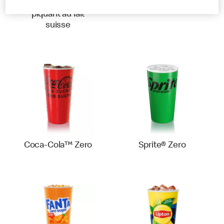
Formule anti-
piquant au lait
suisse
Coca-Cola™ Zero
Sprite® Zero