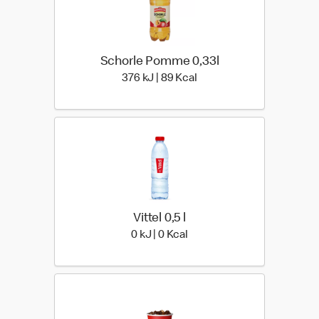
Schorle Pomme 0,33l
376 kiloJoule | 89 kilo ca
376 kJ | 89 Kcal
Vittel 0,5 l
0 kiloJoule | 0 kilo calories
0 kJ | 0 Kcal