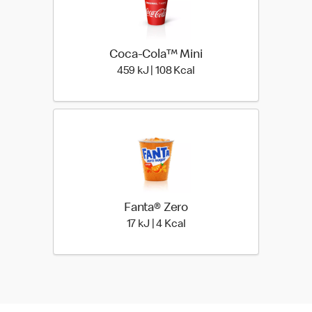
Coca-Cola™ Mini
459 kiloJoule | 108 kilo c
459 kJ | 108 Kcal
Fanta® Zero
17 kiloJoule | 4 kilo calorie
17 kJ | 4 Kcal