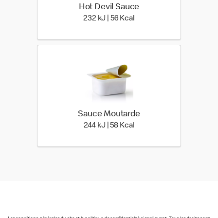
Hot Devil Sauce
232 kiloJoule | 56 kilo ca
232 kJ | 56 Kcal
Sauce Moutarde
244 kiloJoule | 58 kilo cal
244 kJ | 58 Kcal