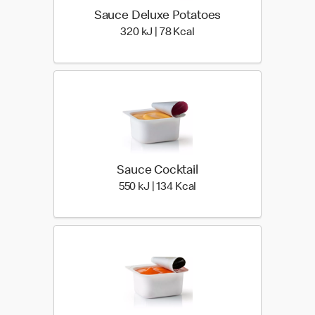
Sauce Deluxe Potatoes
320 kiloJoule | 78 kilo ca
320 kJ | 78 Kcal
Sauce Cocktail
550 kiloJoule | 134 kilo c
550 kJ | 134 Kcal