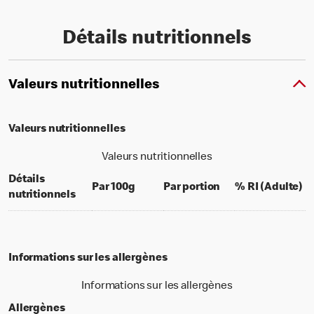
Détails nutritionnels
Valeurs nutritionnelles
Valeurs nutritionnelles
Valeurs nutritionnelles
Détails
per 100 grams
per portion
% 
Par 100g
Par portion
% RI (Adulte)
nutritionnels
Informations sur les allergènes
Informations sur les allergènes
Allergènes