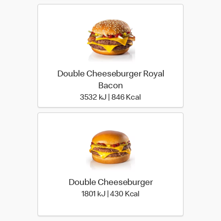
Double Cheeseburger Royal
Bacon
3532 kiloJoule | 846 kil
3532 kJ | 846 Kcal
Double Cheeseburger
1801 kiloJoule | 430 kilo
1801 kJ | 430 Kcal