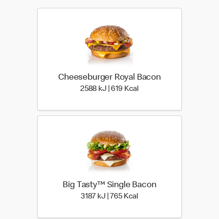
Cheeseburger Royal Bacon
2588 kiloJoule | 619 kilo
2588 kJ | 619 Kcal
Big Tasty™ Single Bacon
3187 kiloJoule | 765 kilo
3187 kJ | 765 Kcal