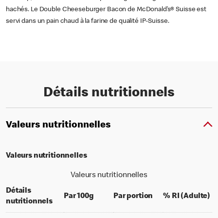
hachés. Le Double Cheeseburger Bacon de McDonald’s® Suisse est
servi dans un pain chaud à la farine de qualité IP-Suisse.
Détails nutritionnels
Valeurs nutritionnelles
Valeurs nutritionnelles
Valeurs nutritionnelles
Détails
per 100 grams
per portion
% 
Par 100g
Par portion
% RI (Adulte)
nutritionnels