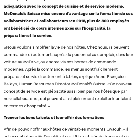
adéquation avec le concept de cuisine et de service moderne,
McDonald’s Suisse mise encore d’avantage sur la formation de ses
collaboratrices et collaborateurs : en 2018, plus de 800 employés
ont bénéficié de cours internes axés sur l’hospitalité, la
préparation et le service.
«Nous voulons simplifier la vie de nos hôtes. Chez nous, ils peuvent
commander directement auprès du personnel au comptoir, dans leur
voiture au McDrive, ou encore via nos bornes de commande
modernes. Après la commande, les menus sont fraîchement
préparés et servis directement à table», explique Anne-Françoise
Balleys, Human Resources Director McDonald’s Suisse. «Ce nouveau
concept de service est plébiscité aussi bien par nos hôtes que par
nos collaborateurs, qui peuvent ainsi pleinement exploiter leur talent
en termes d’hospitalité.»
Trouver les bons talents et leur offrir des formations
Afin de pouvoir offrir aux hôtes de véritables moments «waouh!», il
est essentiel pour McDonald’s et ses 48 franchisés de trouver et de