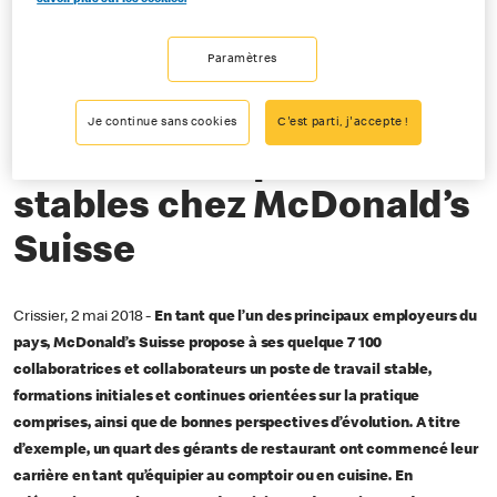
05-02-2018
Paramètres
«Great Place To Work» pour la huitième année consécutive
Je continue sans cookies
C'est parti, j'accepte !
Plus de 7 100 postes
stables chez McDonald’s
Suisse
Crissier, 2 mai 2018 -
En tant que l’un des principaux employeurs du
pays, McDonald’s Suisse propose à ses quelque 7 100
collaboratrices et collaborateurs un poste de travail stable,
formations initiales et continues orientées sur la pratique
comprises, ainsi que de bonnes perspectives d’évolution. A titre
d’exemple, un quart des gérants de restaurant ont commencé leur
carrière en tant qu’équipier au comptoir ou en cuisine. En