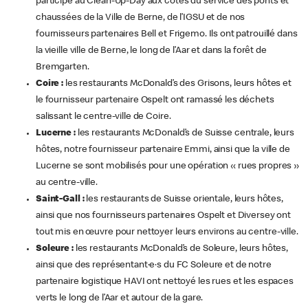
participé au Clean-Up-Day aux côtés du service des ponts et
chaussées de la Ville de Berne, de l’IGSU et de nos
fournisseurs partenaires Bell et Frigemo. Ils ont patrouillé dans
la vieille ville de Berne, le long de l’Aar et dans la forêt de
Bremgarten.
Coire :
les restaurants McDonald’s des Grisons, leurs hôtes et
le fournisseur partenaire Ospelt ont ramassé les déchets
salissant le centre-ville de Coire.
Lucerne :
les restaurants McDonald’s de Suisse centrale, leurs
hôtes, notre fournisseur partenaire Emmi, ainsi que la ville de
Lucerne se sont mobilisés pour une opération « rues propres »
au centre-ville.
Saint-Gall :
les restaurants de Suisse orientale, leurs hôtes,
ainsi que nos fournisseurs partenaires Ospelt et Diversey ont
tout mis en œuvre pour nettoyer leurs environs au centre-ville.
Soleure :
les restaurants McDonald’s de Soleure, leurs hôtes,
ainsi que des représentant·e·s du FC Soleure et de notre
partenaire logistique HAVI ont nettoyé les rues et les espaces
verts le long de l’Aar et autour de la gare.