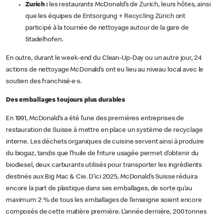
Zurich :
les restaurants McDonald’s de Zurich, leurs hôtes, ainsi
que les équipes de Entsorgung + Recycling Zürich ont
participé à la tournée de nettoyage autour de la gare de
Stadelhofen.
En outre, durant le week-end du Clean-Up-Day ou un autre jour, 24
actions de nettoyage McDonald’s ont eu lieu au niveau local avec le
soutien des franchisé·e·s.
Des emballages toujours plus durables
En 1991, McDonald’s a été l’une des premières entreprises de
restauration de Suisse à mettre en place un système de recyclage
interne. Les déchets organiques de cuisine servent ainsi à produire
du biogaz, tandis que l’huile de friture usagée permet d’obtenir du
biodiesel, deux carburants utilisés pour transporter les ingrédients
destinés aux Big Mac & Cie. D’ici 2025, McDonald’s Suisse réduira
encore la part de plastique dans ses emballages, de sorte qu’au
maximum 2 % de tous les emballages de l’enseigne soient encore
composés de cette matière première. L’année dernière, 200 tonnes