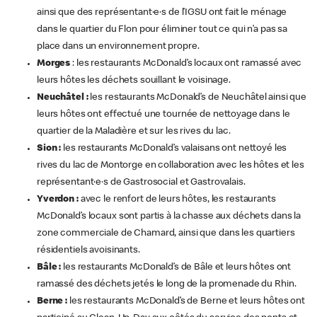
ainsi que des représentant·e·s de l’IGSU ont fait le ménage
dans le quartier du Flon pour éliminer tout ce qui n’a pas sa
place dans un environnement propre.
Morges
: les restaurants McDonald’s locaux ont ramassé avec
leurs hôtes les déchets souillant le voisinage.
Neuchâtel :
les restaurants McDonald’s de Neuchâtel ainsi que
leurs hôtes ont effectué une tournée de nettoyage dans le
quartier de la Maladière et sur les rives du lac.
Sion :
les restaurants McDonald’s valaisans ont nettoyé les
rives du lac de Montorge en collaboration avec les hôtes et les
représentant·e·s de Gastrosocial et Gastrovalais.
Yverdon :
avec le renfort de leurs hôtes, les restaurants
McDonald’s locaux sont partis à la chasse aux déchets dans la
zone commerciale de Chamard, ainsi que dans les quartiers
résidentiels avoisinants.
Bâle :
les restaurants McDonald’s de Bâle et leurs hôtes ont
ramassé des déchets jetés le long de la promenade du Rhin.
Berne :
les restaurants McDonald’s de Berne et leurs hôtes ont