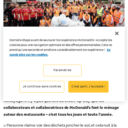
Dernière étape avant de savourer ton expérience McDonald's ! Accepte les
cookies pour une navigation optimale et des offres personnalisées. Cela ne
prend qu'une seconde et améliore considérablement ton expérience !
En
Crissier, le 16 septembre 2023 –
Lors du Clean-Up-Day de cette
savoir plus sur les cookies.
année, plus de 1
300 personnes se sont engagées aux côtés de
McDonald’s Suisse pour nettoyer les rues et les espaces verts :
Paramètres
parmi elles, des collaborateur·rice·s et des partenaires, l’équipe de
direction, ainsi que plus de 500 hôtes. Les équipes ont ramassé
Je continue sans cookies
C'est parti, j'accepte !
environ 1
950 kilos de déchets dans 14 grandes villes, et
McDonald’s a par ailleurs organisé d’autres actions locales de
nettoyage. Il n’y a pas que lors du Clean-Up-Day que les
collaborateurs et collaboratrices de McDonald’s font le ménage
autour des restaurants – c’est tous les jours et toute l’année.
« Personne n’aime voir des déchets joncher le sol, et cela nuit à la