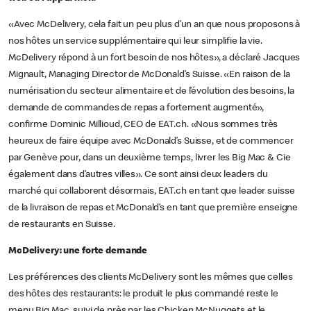
«Avec McDelivery, cela fait un peu plus d’un an que nous proposons à
nos hôtes un service supplémentaire qui leur simplifie la vie.
McDelivery répond à un fort besoin de nos hôtes», a déclaré Jacques
Mignault, Managing Director de McDonald’s Suisse. «En raison de la
numérisation du secteur alimentaire et de l’évolution des besoins, la
demande de commandes de repas a fortement augmenté»,
confirme Dominic Millioud, CEO de EAT.ch. «Nous sommes très
heureux de faire équipe avec McDonald’s Suisse, et de commencer
par Genève pour, dans un deuxième temps, livrer les Big Mac & Cie
également dans d’autres villes». Ce sont ainsi deux leaders du
marché qui collaborent désormais, EAT.ch en tant que leader suisse
de la livraison de repas et McDonald’s en tant que première enseigne
de restaurants en Suisse.
McDelivery: une forte demande
Les préférences des clients McDelivery sont les mêmes que celles
des hôtes des restaurants: le produit le plus commandé reste le
menu Big Mac, suivi de près par les Chicken McNuggets et le