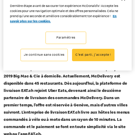
02-24-2020
Dernière étape avant de savourer ton expérience McDonald's ! Accepte les
cookies pour une navigation optimale et des offres personnalisées. Cela ne
Se faire livrer Big Mac & Cie chez soi dans 12 villes de Suisse
prend qu'une seconde et améliore considérablement ton expérience !
En
savoir plus sur les cookies.
McDonald’s étend l’offre
Paramètres
McDelivery avec EAT.ch
Je continue sans cookies
C'est parti, j'accepte !
Crissier, 24 février 2020 -
Savourer l’instant présent, où que l’on soit:
McDonald’s répond au souhait de ses hôtes et livre depuis janvier
2019 Big Mac & Cie à domicile. Actuellement, McDelivery est
disponible dans 45 restaurants. Dès aujourd’hui, la plateforme de
livraison EAT.ch rejoint Uber Eats, devenant ainsi le deuxième
partenaire de livraison des commandes McDelivery. Dans un
premier temps, l’offre est réservée à Genève, mais d’autres villes
suivront. L’entreprise de livraison EAT.ch livre aux hôtes les menus
commandés à vélo ou à moto dans un rayon de 10 minutes. La
commande et le paiement se font en toute simplicité via le site
web ou l’app EAT.ch.