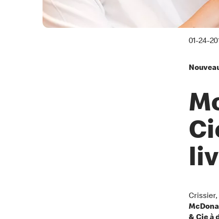
01-24-20
Nouveaut
Mc
Ci
li
Crissier,
McDonald
& Cie à 