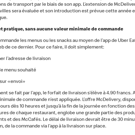
ns de transport par le biais de son app. L’extension de McDelive
 villes sera évaluée et son introduction est prévue cette année 
que.
et pratique, sans aucune valeur minimale de commande
ommande les menus ou les snacks au moyen de l’app de Uber Eat
eb de ce dernier. Pour ce faire, il doit simplement:
er l’adresse de livraison
r le menu souhaité
r sur «envoi»
nt se fait par l’app, le forfait de livraison s’élève à 4.90 francs
inimale de commande n’est appliquée. L’offre McDelivery, dispo
jours dès 10 heures et jusqu’à la fin de la journée en fonction de
ures de chaque restaurant, englobe une grande partie des produ
nts et des McCafés. Le délai de livraison devrait être de 30 minu
 de la commande via l’app à la livraison sur place.