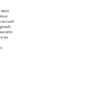
 dans
«Nous
n accueil
gnault.
taurants
re au
es