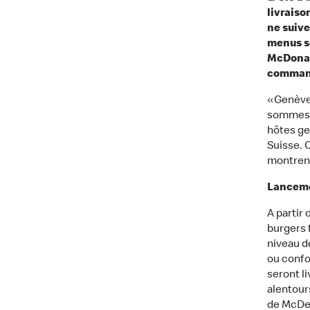
livraiso
ne suive
menus so
McDonal
commande
«Genève 
sommes h
hôtes ge
Suisse. 
montrent
Lancemen
A partir
burgers 
niveau d
ou confo
seront l
alentour
de McDel