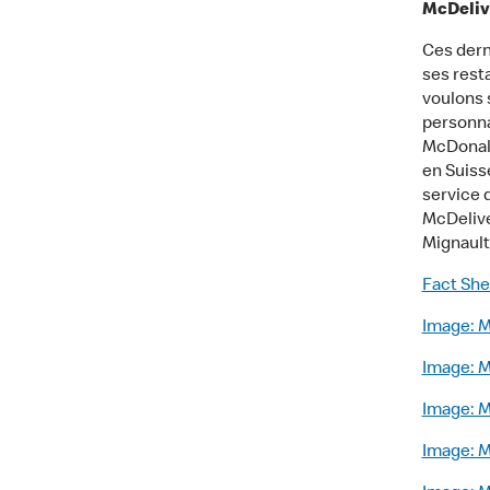
McDelive
Ces dern
ses rest
voulons s
personna
McDonald
en Suiss
service d
McDelive
Mignault
Fact She
Image: M
Image: M
Image: M
Image: M