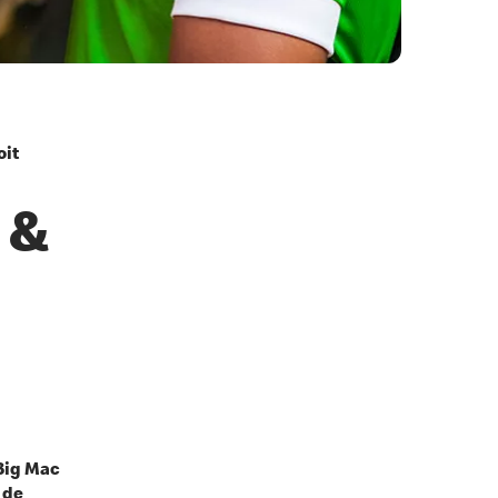
oit
 &
 Big Mac
 de