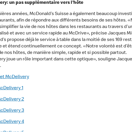
ry: un pas supplémentaire vers l’hôte
ières années, McDonald’s Suisse a également beaucoup investi
aurants, afin de répondre aux différents besoins de ses hôtes. 
implifier la vie de nos hôtes dans les restaurants au travers d’u
lisé et avec un service rapide au McDrive», précise Jacques Mi
’s propose déjà le service à table dans la moitié de ses 169 res
e et étend continuellement ce concept. «Notre volonté est d’êt
e nos hôtes, de manière simple, rapide et si possible partout.
ry joue un rôle important dans cette optique», souligne Jacqu
.
et McDelivery
cDelivery 1
cDelivery 2
cDelivery 3
cDelivery 4