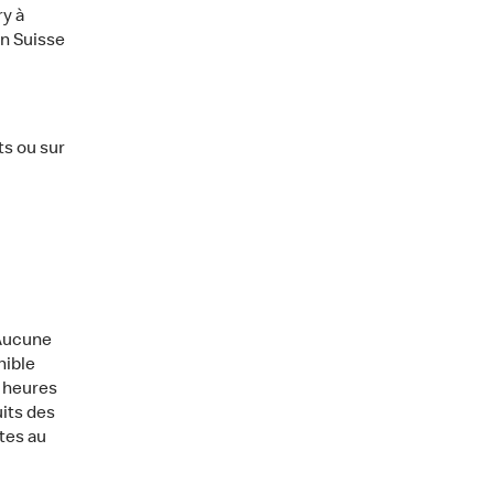
ry à
en Suisse
s ou sur
. Aucune
nible
s heures
its des
tes au