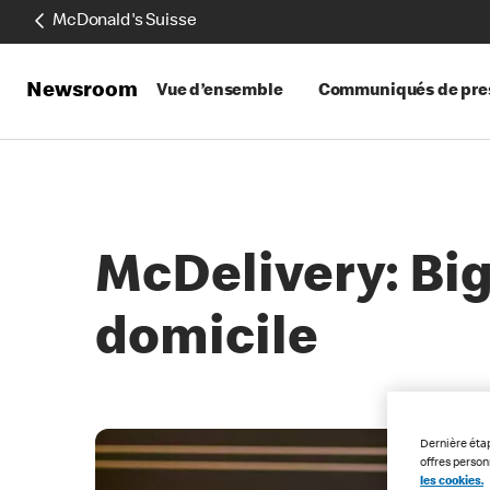
McDonald's Suisse
Newsroom
Vue d’ensemble
Communiqués de pre
McDelivery: Big
domicile
Dernière éta
offres perso
les cookies.