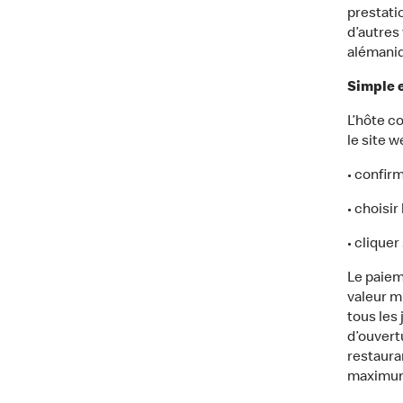
prestatio
d’autres
alémani
Simple 
L’hôte c
le site w
• confirm
• choisi
• clique
Le paieme
valeur m
tous les 
d’ouvert
restaura
maximum,