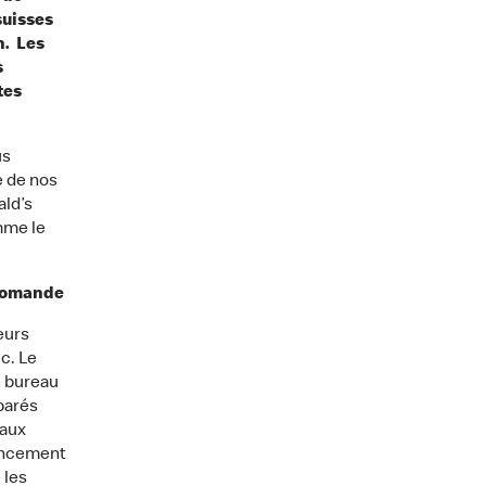
suisses
n. Les
s
tes
.
us
e de nos
ld’s
mme le
 romande
eurs
c. Le
u bureau
parés
 aux
lancement
 les