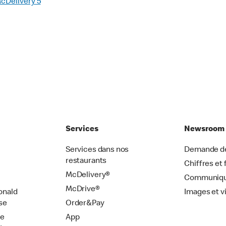
cDelivery 5
Services
Newsroom
Services dans nos
Demande de
restaurants
Chiffres et 
McDelivery®
Communiqu
McDrive®
onald
Images et v
se
Order&Pay
de
App