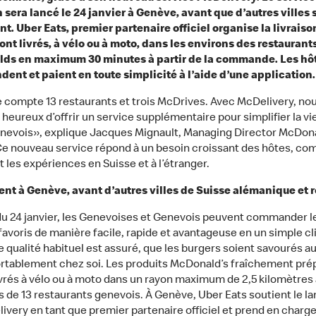
n sera lancé le 24 janvier à Genève, avant que d’autres villes 
nt. Uber Eats, premier partenaire officiel organise la livraiso
nt livrés, à vélo ou à moto, dans les environs des restaurant
ds en maximum 30 minutes à partir de la commande. Les hô
nt et paient en toute simplicité à l’aide d’une application
compte 13 restaurants et trois McDrives. Avec McDelivery, no
eureux d’offrir un service supplémentaire pour simplifier la vi
nevois», explique Jacques Mignault, Managing Director McDona
Ce nouveau service répond à un besoin croissant des hôtes, co
 les expériences en Suisse et à l’étranger.
t à Genève, avant d’autres villes de Suisse alémanique et
 du 24 janvier, les Genevoises et Genevois peuvent commander l
favoris de manière facile, rapide et avantageuse en un simple cli
e qualité habituel est assuré, que les burgers soient savourés a
rtablement chez soi. Les produits McDonald’s fraîchement pré
ivrés à vélo ou à moto dans un rayon maximum de 2,5 kilomètres
s de 13 restaurants genevois. À Genève, Uber Eats soutient le 
ivery en tant que premier partenaire officiel et prend en charge