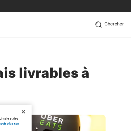
Chercher
s livrables à
timale et des
voir plus sur