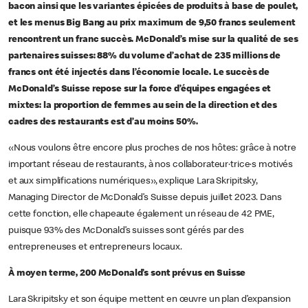
bacon ainsi que les variantes épicées de produits à base de poulet,
et les menus Big Bang au prix maximum de 9,50 francs seulement
rencontrent un franc succès. McDonald’s mise sur la qualité de ses
partenaires suisses: 88% du volume d’achat de 235 millions de
francs ont été injectés dans l’économie locale. Le succès de
McDonald’s Suisse repose sur la force d’équipes engagées et
mixtes: la proportion de femmes au sein de la direction et des
cadres des restaurants est d’au moins 50%.
«Nous voulons être encore plus proches de nos hôtes: grâce à notre
important réseau de restaurants, à nos collaborateur·trice·s motivés
et aux simplifications numériques», explique Lara Skripitsky,
Managing Director de McDonald’s Suisse depuis juillet 2023. Dans
cette fonction, elle chapeaute également un réseau de 42 PME,
puisque 93% des McDonald’s suisses sont gérés par des
entrepreneuses et entrepreneurs locaux.
À moyen terme, 200 McDonald’s sont prévus en Suisse
Lara Skripitsky et son équipe mettent en œuvre un plan d’expansion