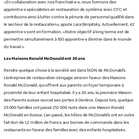
«En collaboration avec nos franchisé·e·s, nous formons des
apprenti·e·s spécialistes en restauration de système avec CFC et
contribuons ainsi à lutter contre la pénurie de personnel qualifié dans
le secteur de la restauration», ajoute Lara Skripitsky. Actuellement, 42
apprenti·e·s sont en formation. «Notre objectif à long terme est de
permettre simultanément à 100 apprenti·e·s d’entrer dans le monde
du travail.»
Les Maisons Ronald McDonald ont 30 ans
Rendre quelque chose à la société est dans l’ADN de McDonald’s.
L’entreprise de restauration s’engage ainsi en faveur des Maisons
Ronald McDonald, qui offrent aux parents un foyer temporaire à
proximité de leur enfant hospitalisé. Il y a 30 ans, la première Maison
des Parents suisse ouvrait ses portes à Genève. Depuis lors, quelque
25 000 familles ont passé 212 000 nuits dans une Maison Ronald
McDonald en Suisse. L’an passé, les hôtes de McDonald’s ont en outre
fait don de 1,2 million de francs aux bornes de commande dans les
restaurants en faveur des familles avec des enfants hospitalisés.