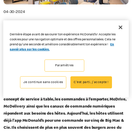
04-30-2024
Une commande sur cinq effectuée via l’app
Dernière étape avant de savourer ton expérience McDonald's ! Accepte les
McDonald’s Suisse prévoit sept
cookies pour une navigation optimale et des offres personnalisées. Cela ne
prend qu'une seconde et améliore considérablement ton expérience !
En
nouveaux restaurants cette
savoir plus sur les cookies.
année
Paramètres
Crissier, le 30 avril 2024 –
En 2023, McDonald’s Suisse et ses
franchisé·e·s ont été encore plus proches de leurs hôtes: avec
Je continue sans cookies
C'est parti, j'accepte !
l’ouverture de cinq nouveaux restaurants, la possibilité de
commander via l’app et quelque 8
600 collaborateur·trice·s. Le
concept de service à table, les commandes à l’emporter, McDrive,
McDelivery ainsi que les canaux de commande numériques
répondent aux besoins des hôtes. Aujourd’hui, les hôtes utilisent
déjà l’app McDonald’s pour une commande sur cinq de Big Mac &
Cie. Ils choisissent de plus en plus souvent des burgers avec du