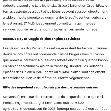
points de fidélité contre des produits gratuits ou des articles
collectors», souligne Lara Skripitsky. Grâce à la fonction Order&Pay, le
temps d’attente est réduit et les hôtes peuvent s’asseoir directement
à table en toute sérénité ou commander lorsqu’ils sont en route vers
le restaurant. 97 McDrives viennent compléter la gamme des
services pour se restaurer confortablement en mode nomade.
Bacon, Spicy et Veggie de plus en plus populaires
Les classiques Big Mac et Cheeseburger restent les favoris. «L’année
dernière, nos hôtes ont commandé plus de burgers avec du bacon
que jamais auparavant. Nous avons acheté environ un quart de bacon
en plus chez Malbuner», ajoute la Managing Director. Les variations
épicées des Chicken McNuggets ou du McChicken sont également
très tendance. Il en va de même pour l’offre végétarienne.
88% des ingrédients sont fournis par des partenaires suisses
McDonald’s mise sur des fournisseurs de longue date tels que Bell,
Fortisa, Frigemo, Eisberg et Emmi, ainsi que sur 6 600
agriculteur·trice·s suisses. En 2023, l’entreprise a acheté des denrées