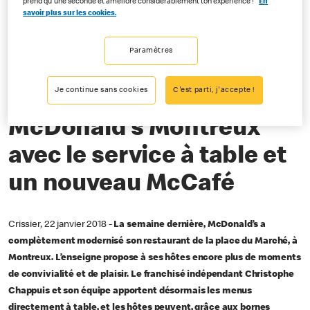
prend qu'une seconde et améliore considérablement ton expérience !
En
savoir plus sur les cookies.
01-22-2018
Paramètres
Et un décor qui est inspiré des vignobles de la
Riviera
Je continue sans cookies
C'est parti, j'accepte !
McDonald’s Montreux
avec le service à table et
un nouveau McCafé
Crissier, 22 janvier 2018 -
La semaine dernière, McDonald’s a
complètement modernisé son restaurant de la place du Marché, à
Montreux. L’enseigne propose à ses hôtes encore plus de moments
de convivialité et de plaisir. Le franchisé indépendant Christophe
Chappuis et son équipe apportent désormais les menus
directement à table, et les hôtes peuvent, grâce aux bornes