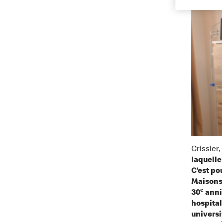
Crissier,
laquelle
C’est po
Maisons 
e
30
anniv
hospital
universi