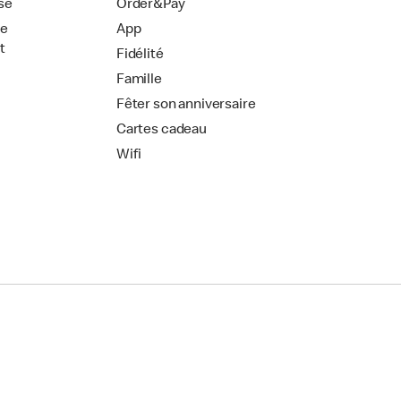
se
Order&Pay
de
App
t
Fidélité
Famille
Fêter son anniversaire
Cartes cadeau
Wifi