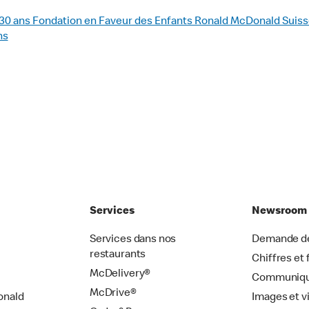
 30 ans Fondation en Faveur des Enfants Ronald McDonald Suiss
ns
Services
Newsroom
Services dans nos
Demande de
restaurants
Chiffres et 
McDelivery®
Communiqu
McDrive®
onald
Images et v