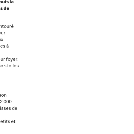
puis la
ès de
entouré
eur
ix
ées à
ur foyer:
e si elles
son
12 000
uisses de
etits et