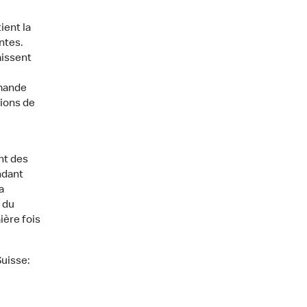
ient la
ntes.
aissent
mmande
lions de
nt des
ndant
a
 du
ière fois
Suisse: