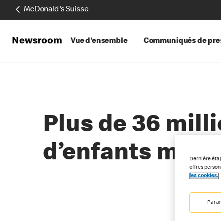
McDonald's Suisse
Newsroom
Vue d’ensemble
Communiqués de pre
Plus de 36 mill
d’enfants mala
Dernière éta
offres perso
les cookies.
Para
02-28-2