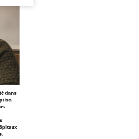
té dans
prise.
es
s
hôpitaux
s,