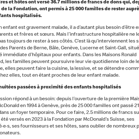
res et hôtes ont versé 36.7 millions de francs de dons qui, de
 de la Fondation, ont permis à 25 000 familles de rester aupr
fants hospitalisés.
 enfant est gravement malade, il a d’autant plus besoin d’être 
rents et frères et sœurs. Mais l’infrastructure hospitalière ne l
s toujours de rester à ses côtés. C’est là qu’interviennent les s
des Parents de Berne, Bâle, Genève, Lucerne et Saint-Gall, situ
é immédiate d’hôpitaux pour enfants. Dans les Maisons Ronald
, les familles peuvent poursuivre leur vie quotidienne loin de le
 elles peuvent faire la cuisine, la lessive, et se détendre comm
chez elles, tout en étant proches de leur enfant malade.
nuitées passées à proximité des enfants hospitalisés
ssion répond à un besoin: depuis l’ouverture de la première Mai
cDonald en 1994 à Genève, près de 25 000 familles ont passé 2
ans un foyer temporaire. Pour ce faire, 2.5 millions de francs s
 été versés en 2023 à la Fondation par McDonald’s Suisse, ses
é·e·s, ses fournisseurs et ses hôtes, sans oublier de nombreux p
onateurs.