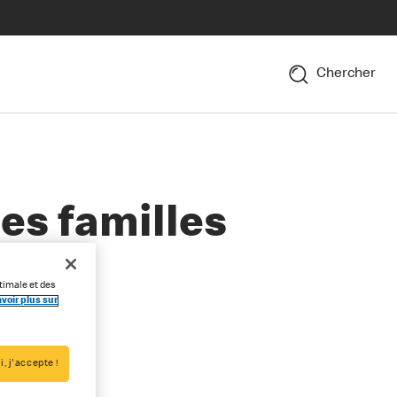
Chercher
les familles
timale et des
voir plus sur
i, j'accepte !