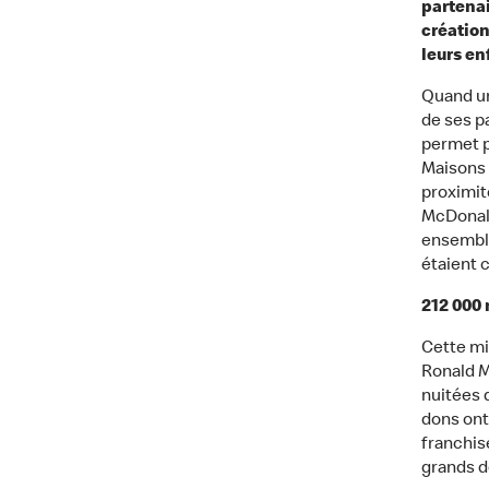
partenai
création
leurs en
Quand un
de ses pa
permet pa
Maisons 
proximit
McDonald
ensemble,
étaient 
212 000 
Cette mi
Ronald M
nuitées d
dons ont
franchis
grands d