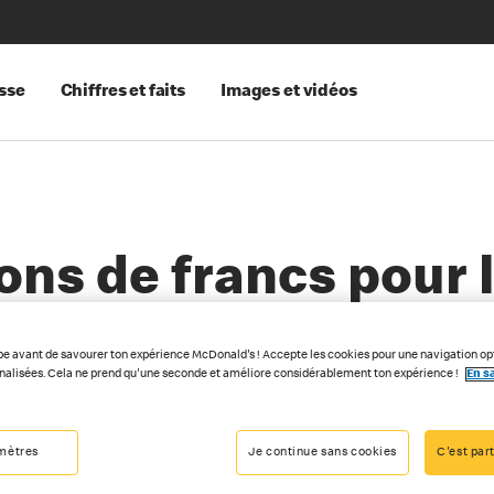
sse
Chiffres et faits
Images et vidéos
ions de francs pour 
des
pe avant de savourer ton expérience McDonald's ! Accepte les cookies pour une navigation op
nnalisées. Cela ne prend qu'une seconde et améliore considérablement ton expérience !
En sa
mètres
Je continue sans cookies
C'est part
024