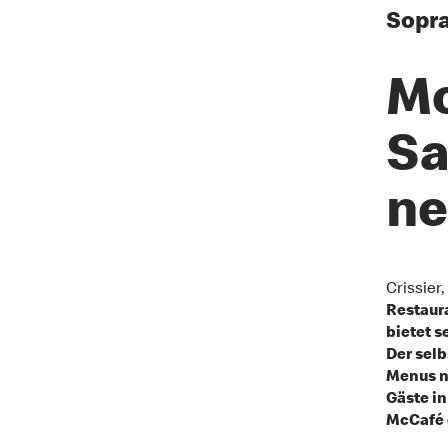
Sopra
Mc
Sa
ne
Crissier,
Restaura
bietet s
Der sel
Menus n
Gäste in
McCafé 