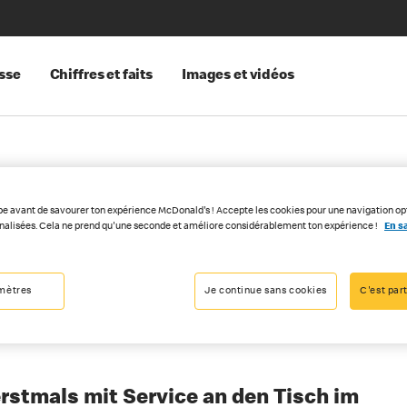
sse
Chiffres et faits
Images et vidéos
pe avant de savourer ton expérience McDonald's ! Accepte les cookies pour une navigation op
t’Antonino jetzt n
nnalisées. Cela ne prend qu'une seconde et améliore considérablement ton expérience !
En sa
mètres
Je continue sans cookies
C'est part
018
rstmals mit Service an den Tisch im