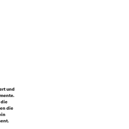
ert und
omente.
 die
en die
ein
ent.