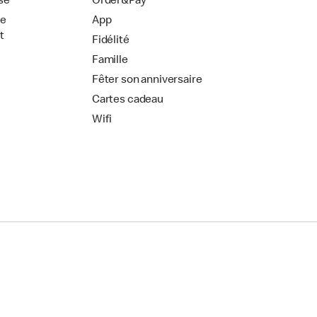
se
Order&Pay
de
App
t
Fidélité
Famille
Fêter son anniversaire
Cartes cadeau
Wifi