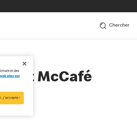
Chercher
timale et des
eu mit McCafé
voir plus sur
i, j'accepte !