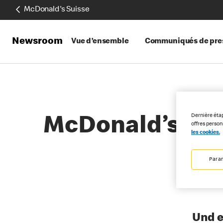
McDonald's Suisse
Newsroom
Vue d’ensemble
Communiqués de pre
Dernière éta
McDonald’s San
offres perso
les cookies.
Para
03-22-2
Und e