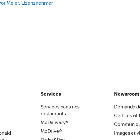
evor Meier, Lizenznehmer
Services
Newsroom
Services dans nos
Demande de
restaurants
Chiffres et 
McDelivery®
Communiqu
McDrive®
onald
Images et v