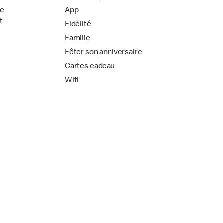
de
App
t
Fidélité
Famille
Fêter son anniversaire
Cartes cadeau
Wifi