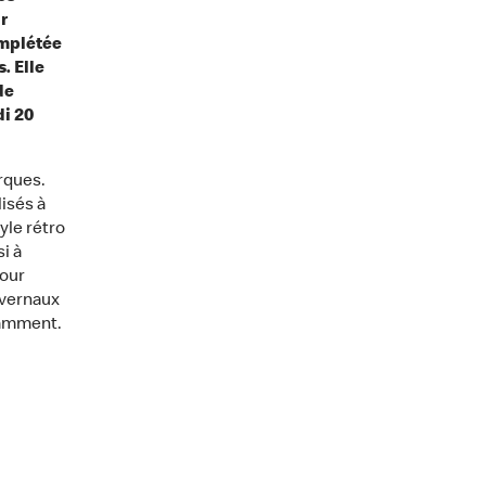
r
omplétée
. Elle
de
di 20
rques.
isés à
yle rétro
i à
pour
ivernaux
otamment.