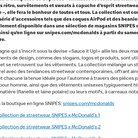
 rétro, survêtements et sweats à capuche d’esprit streetwea
–, elle fera le bonheur de toutes et tous. La collection est c
série d’accessoires tels que des coques AirPod et des beanies
alement disponible dans une sélection de magasins SNIPES 
ainsi qu’en ligne sur snipes.com/mcdonalds à partir du same
e.
gne qui s’inscrit sous la devise «Sauce it Up!» allie les deux ma
ents de design, comme des slogans, logos et produits, sont util
n et se retrouvent sur les vêtements. La collection mélange un st
el avec des tendances streetwear contemporaines, offrant ains
t chacune la tenue idéale pour l’automne à travers des pièces 
our homme, ainsi que des vêtements unisexes typiquement h
matière (flanelle et laine polaire) ou leurs motifs, à carreaux n
s la boutique en ligne SNIPES:
snipes.com/mcdonalds
ollection de streetwear SNIPES x McDonald’s 1
ollection de streetwear SNIPES x McDonald’s 2