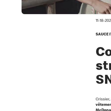
11-18-20
SAUCE IT
Co
st
SN
Crissier
vêtement
McDonal