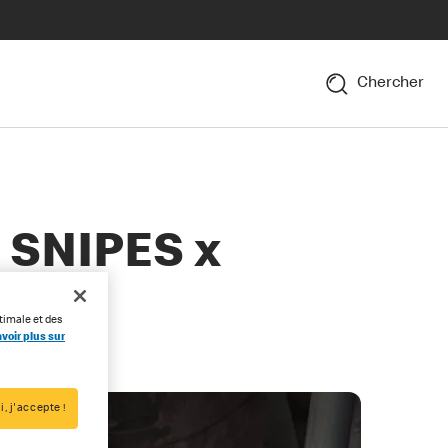
Chercher
e SNIPES x
timale et des
voir plus sur
i, j'accepte !