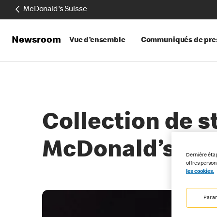
McDonald's Suisse
Newsroom
Vue d’ensemble
Communiqués de pre
Collection de s
McDonald’s
Dernière éta
offres perso
les cookies.
Para