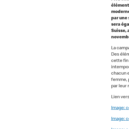
éléments
moderne 
par une 
sera ég
Suisse, 
novembr
La campa
Des élém
cette fi
intempor
chacun e
femme, p
par leur 
Lien ver
Image: c
Image: c