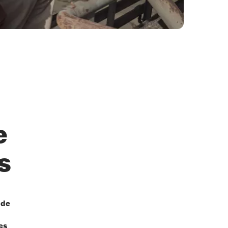
e
s
 de
es