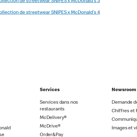
ollection de streetwear SNIPES x McDonald’s 3
ollection de streetwear SNIPES x McDonald’s 4
Services
Newsroom
Services dans nos
Demande de
restaurants
Chiffres et 
McDelivery®
Communiqu
McDrive®
onald
Images et v
se
Order&Pay