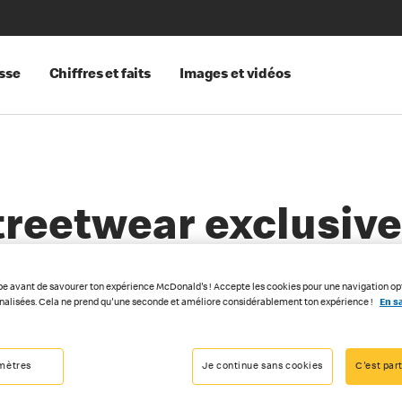
sse
Chiffres et faits
Images et vidéos
treetwear exclusiv
pe avant de savourer ton expérience McDonald's ! Accepte les cookies pour une navigation op
nnalisées. Cela ne prend qu'une seconde et améliore considérablement ton expérience !
En sa
mètres
Je continue sans cookies
C'est part