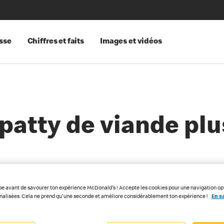
sse
Chiffres et faits
Images et vidéos
patty de viande plu
pe avant de savourer ton expérience McDonald's ! Accepte les cookies pour une navigation op
nnalisées. Cela ne prend qu'une seconde et améliore considérablement ton expérience !
En sa