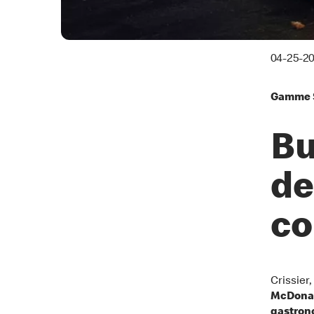
04-25-2
Gamme S
Bu
de
co
Crissier,
McDonald
gastrono