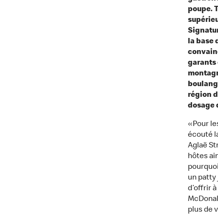
poupe. T
supérieu
Signatu
la base 
convainq
garants
montagne
boulange
région d
dosage 
«Pour le
écouté l
Aglaë St
hôtes ai
pourquoi
un patty
d’offrir
McDonald
plus de 