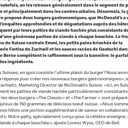
outefois, on les retrouve généralement dans le segment de p
r et principalement dans les centres urbains. Désormais, l
re propose deux burgers gastronomiques, que McDonald’s a c
d’enquêtes approfondies et de dégustations auprès des hôtes.
uent par leurs patties de viande hachée plus consistants de
 d’une généreuse portion de viande à chaque bouchée. Le fr
 de Suisse centrale Emmi, les petits pains briochés de la
rie Fortisa de Zuchwil et les sauces racées de Gautschi dans
e Berne complètent le raffinement sous la bannière: le parfai
des ingrédients.
s Suisses, en quoi consiste l’ultime plaisir du burger? Nous avon
a réponse pour créer nos nouveaux burgers gastronomiques», e
rachwitz, Marketing Director de McDonald’s Suisse. «Ici, en Suis
ment les patties de viande hachée particulièrement consistants
 les deux burgers «The Classic» et «The Farmer » sont préparé
 juteux de 150 grammes de délicieux bœuf suisse. «Nous somme
 à nos hôtes une portion supplémentaire de saveur en collaborati
’s. Notre patty, spécialement conçu pour la célèbre enseigne, 
viande à chaque bouchée», ajoute Lorenz Wyss, CEO de Bell.