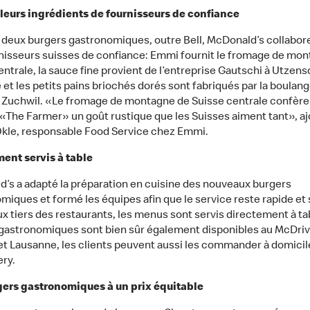
leurs ingrédients de fournisseurs de confiance
 deux burgers gastronomiques, outre Bell, McDonald’s collabor
nisseurs suisses de confiance: Emmi fournit le fromage de mo
entrale, la sauce fine provient de l’entreprise Gautschi à Utzens
 et les petits pains briochés dorés sont fabriqués par la boulang
à Zuchwil. «Le fromage de montagne de Suisse centrale confère 
 «The Farmer» un goût rustique que les Suisses aiment tant», a
le, responsable Food Service chez Emmi.
ent servis à table
’s a adapté la préparation en cuisine des nouveaux burgers
miques et formé les équipes afin que le service reste rapide et 
x tiers des restaurants, les menus sont servis directement à tab
gastronomiques sont bien sûr également disponibles au McDriv
t Lausanne, les clients peuvent aussi les commander à domicil
ry.
ers gastronomiques à un prix équitable