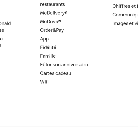
restaurants
Chiffres et 
McDelivery®
Communiqu
McDrive®
onald
Images et v
se
Order&Pay
de
App
t
Fidélité
Famille
Fêter son anniversaire
Cartes cadeau
Wifi