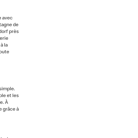
e avec
ntagne de
dorf près
erie
à la
joute
simple.
le et les
e. À
e grâce à