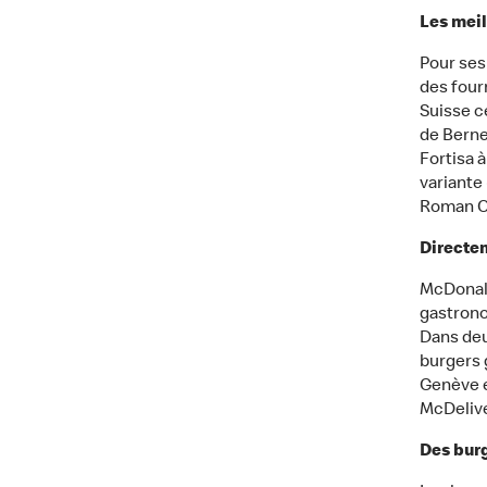
Les meil
Pour ses
des four
Suisse c
de Berne
Fortisa 
variante
Roman Ok
Directem
McDonald
gastrono
Dans deu
burgers 
Genève e
McDelive
Des burg