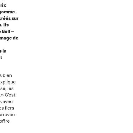
rix
a gamme
réés sur
 Ils
 Bell –
omage de
 la
t
s bien
xplique
se, les
.» C’est
s avec
s fiers
on avec
offre