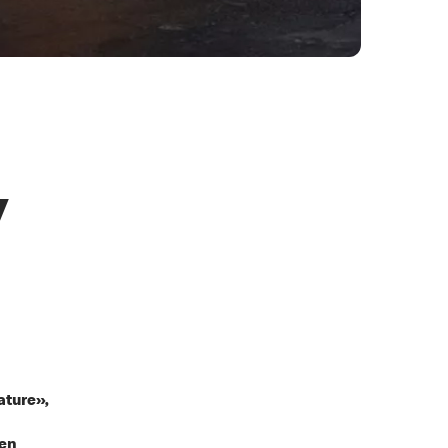
y
ature»,
 en