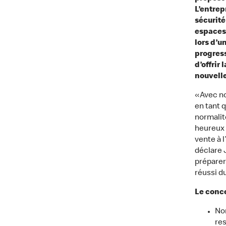
L’entrep
sécurité
espaces 
lors d’
progress
d’offrir
nouvelle
«Avec no
en tant 
normalit
heureux 
vente à 
déclare 
préparer
réussi d
Le conce
Nom
res