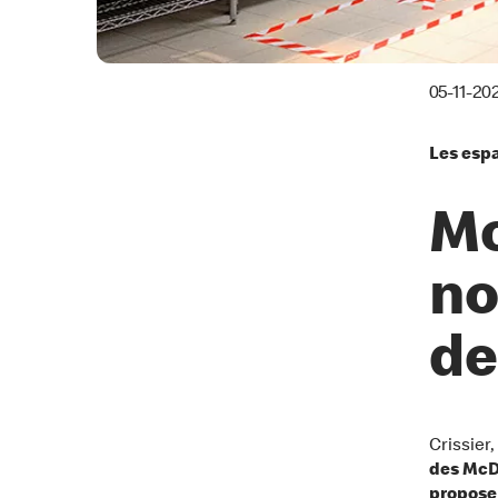
05-11-20
Les espa
Mc
no
de
Crissier,
des McDr
propose 