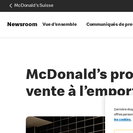
McDonald's Suisse
Newsroom
Vue d’ensemble
Communiqués de pre
McDonald’s pro
vente à l’empor
Dernière éta
offres perso
les cookies.