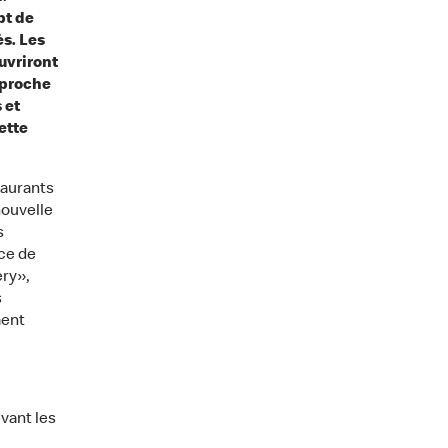
pt de
ès. Les
uvriront
pproche
 et
ette
taurants
ouvelle
s
ce de
ery»,
s
ment
vant les