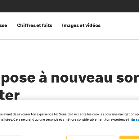
sse
Chiffres et faits
Images et vidéos
pose à nouveau son
ter
pe avant de savourer ton expérience McDonald's ! Accepte les cookies pour une navigation op
nnalisées. Cela ne prend qu'une seconde et améliore considérablement ton expérience !
En sa