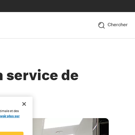
Chercher
 service de
timale et des
voir plus sur