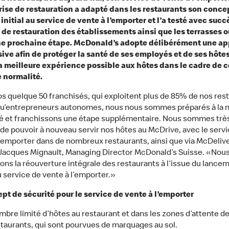
rise de restauration a adapté dans les restaurants son conce
 initial au service de vente à l’emporter et l’a testé avec succ
de restauration des établissements ainsi que les terrasses o
une prochaine étape. McDonald’s adopte délibérément une a
ive afin de protéger la santé de ses employés et de ses hôtes
 la meilleure expérience possible aux hôtes dans le cadre de c
 normalité.
s quelque 50 franchisés, qui exploitent plus de 85% de nos res
qu’entrepreneurs autonomes, nous nous sommes préparés à la n
é et franchissons une étape supplémentaire. Nous sommes trè
de pouvoir à nouveau servir nos hôtes au McDrive, avec le servi
l’emporter dans de nombreux restaurants, ainsi que via McDeliv
Jacques Mignault, Managing Director McDonald’s Suisse. «Nou
ons la réouverture intégrale des restaurants à l’issue du lance
u service de vente à l’emporter.»
pt de sécurité pour le service de vente à l’emporter
bre limité d’hôtes au restaurant et dans les zones d’attente de
taurants, qui sont pourvues de marquages au sol.