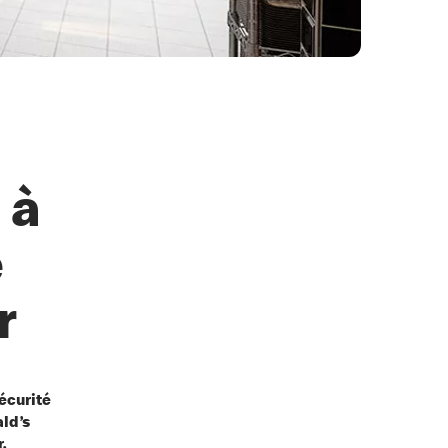
 à
e
er
écurité
ld’s
.