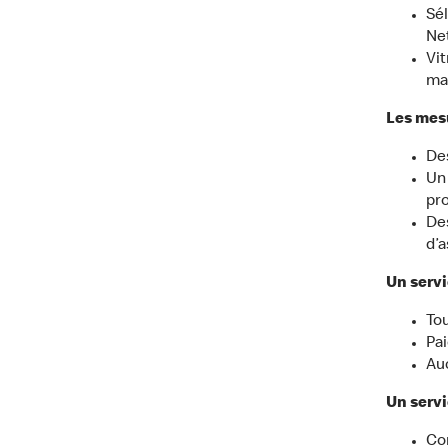
Sé
Net
Vit
ma
Les mesu
Des
Un 
pro
Des
d’a
Un servi
Tou
Pai
Auc
Un servi
Com