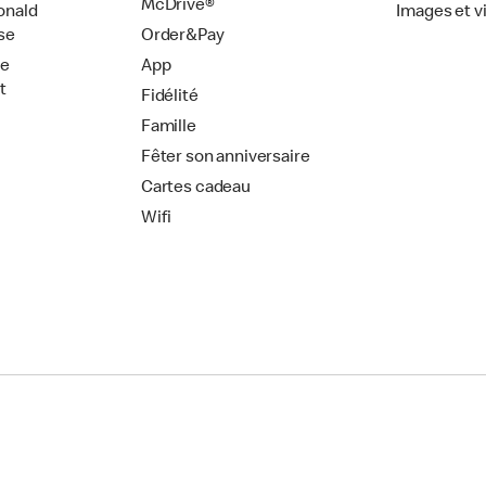
McDrive®
onald
Images et v
se
Order&Pay
de
App
t
Fidélité
Famille
Fêter son anniversaire
Cartes cadeau
Wifi