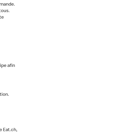
mmande.
tous.
te
ipe afin
tion.
e Eat.ch,