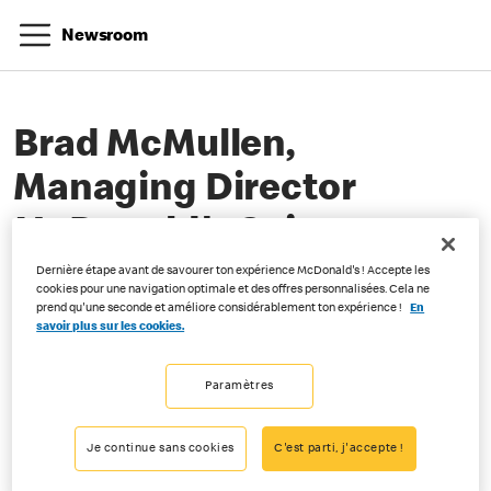
Newsroom
Brad McMullen,
Managing Director
McDonald's Suisse
Dernière étape avant de savourer ton expérience McDonald's ! Accepte les
cookies pour une navigation optimale et des offres personnalisées. Cela ne
prend qu'une seconde et améliore considérablement ton expérience !
En
01.06.2026
savoir plus sur les cookies.
Paramètres
Je continue sans cookies
C'est parti, j'accepte !