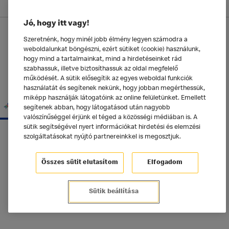
Jó, hogy itt vagy!
Adatkezelési tájékoztató
Szeretnénk, hogy minél jobb élmény legyen számodra a
weboldalunkat böngészni, ezért sütiket (cookie) használunk,
McDonald's Alkalmazás
Sütik beállítása
hogy mind a tartalmainkat, mind a hirdetéseinket rád
szabhassuk, illetve biztosíthassuk az oldal megfelelő
©2025 McDonald's Magyarország
működését. A sütik elősegítik az egyes weboldal funkciók
használatát és segítenek nekünk, hogy jobban megérthessük,
miképp használják látogatóink az online felületünket. Emellett
segítenek abban, hogy látogatásod után nagyobb
valószínűséggel érjünk el téged a közösségi médiában is. A
sütik segítségével nyert információkat hirdetési és elemzési
szolgáltatásokat nyújtó partnereinkkel is megosztjuk.
Összes sütit elutasítom
Elfogadom
Sütik beállítása