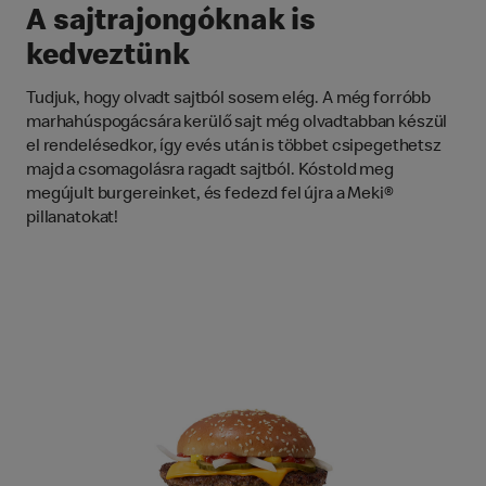
A sajtrajongóknak is
kedveztünk
Tudjuk, hogy olvadt sajtból sosem elég. A még forróbb
marhahúspogácsára kerülő sajt még olvadtabban készül
el rendelésedkor, így evés után is többet csipegethetsz
majd a csomagolásra ragadt sajtból. Kóstold meg
megújult burgereinket, és fedezd fel újra a Meki®
pillanatokat!