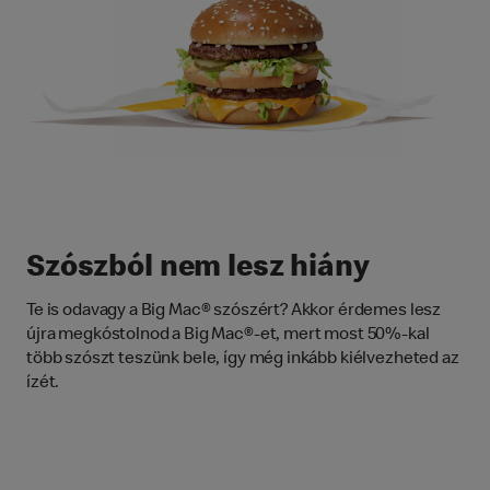
Szószból nem lesz hiány
Te is odavagy a Big Mac® szószért? Akkor érdemes lesz
újra megkóstolnod a Big Mac®-et, mert most 50%-kal
több szószt teszünk bele, így még inkább kiélvezheted az
ízét.