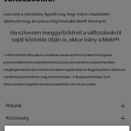
Less bele a videónkba, figyeld meg, hogy milyen részleteket
újítottunk meg, és nyiss a még finomabb Meki® élményre!
Ha szívesen meggyőződnél a változásokról
saját kóstolás útján is, akkor irány a Meki®!
* A feltüntetett változások a korábban alkalmazott konyhatechnológiával,
procedúrákkal és receptúrákkal készült szendvicseinkhez képest kerültek
megfogalmazásra és ezek természetes ingadozásának függvényében váltakozó
mértékben jelenhetnek meg a termékekben. A Budapest Parkban lévő
éttermünkben kapható termékek esetében nem érvényesek.
Rólunk
Közösség
Ételeinkről