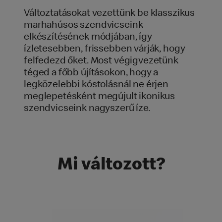
Változtatásokat vezettünk be klasszikus
marhahúsos szendvicseink
elkészítésének módjában, így
ízletesebben, frissebben várják, hogy
felfedezd őket. Most végigvezetünk
téged a főbb újításokon, hogy a
legközelebbi kóstolásnál ne érjen
meglepetésként megújult ikonikus
szendvicseink nagyszerű íze.
Mi változott?