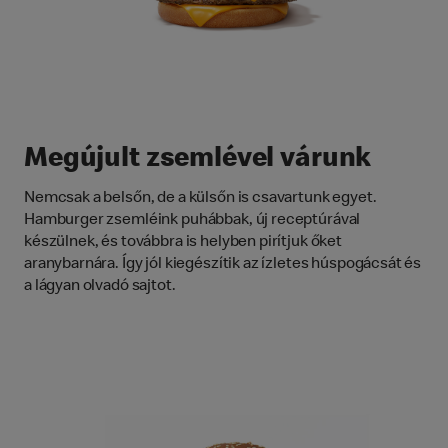
Megújult zsemlével várunk
Nemcsak a belsőn, de a külsőn is csavartunk egyet.
Hamburger zsemléink puhábbak, új receptúrával
készülnek, és továbbra is helyben pirítjuk őket
aranybarnára. Így jól kiegészítik az ízletes húspogácsát és
a lágyan olvadó sajtot.