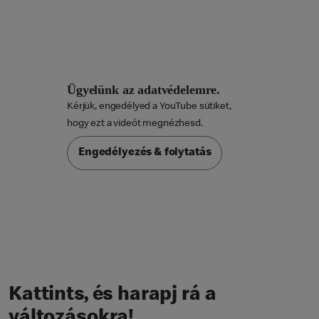
Ügyelünk az adatvédelemre.
Kérjük, engedélyed a YouTube sütiket,

hogy ezt a videót megnézhesd.
Engedélyezés & folytatás
Kattints, és harapj rá a
változásokra!