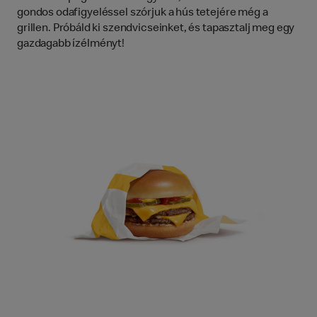
gondos odafigyeléssel szórjuk a hús tetejére még a
grillen. Próbáld ki szendvicseinket, és tapasztalj meg egy
gazdagabb ízélményt!