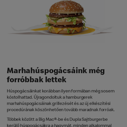
Marhahúspogácsáink még
forróbbak lettek
Húspogácsáinkat korábban ilyen formában még sosem
kóstolhattad. Újragondoltuk a hamburgerek
marhahúspogácsáinak grillezését és az új elkészítési
procedúrának köszönhetően tovább maradnak forróak.
Többek között a Big Mac®-be és Dupla Sajtburgerbe
kerülő húspogácsákra a hagymát, minden alkalommal