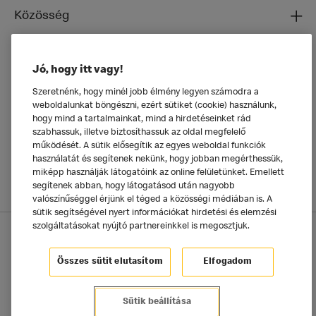
Közösség
Ételeinkről
Jó, hogy itt vagy!
Általános
Szeretnénk, hogy minél jobb élmény legyen számodra a
weboldalunkat böngészni, ezért sütiket (cookie) használunk,
hogy mind a tartalmainkat, mind a hirdetéseinket rád
szabhassuk, illetve biztosíthassuk az oldal megfelelő
működését. A sütik elősegítik az egyes weboldal funkciók
használatát és segítenek nekünk, hogy jobban megérthessük,
miképp használják látogatóink az online felületünket. Emellett
segítenek abban, hogy látogatásod után nagyobb
valószínűséggel érjünk el téged a közösségi médiában is. A
sütik segítségével nyert információkat hirdetési és elemzési
szolgáltatásokat nyújtó partnereinkkel is megosztjuk.
Adatkezelési tájékoztató
McDonald's Alkalmazás
Sütik beállítása
Összes sütit elutasítom
Elfogadom
©2025 McDonald's Magyarország
Sütik beállítása