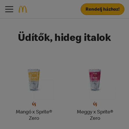
Rendelj házhoz!
Üdítők, hideg italok
Új
Új
Mangó x Sprite®
Meggy x Sprite®
Zero
Zero