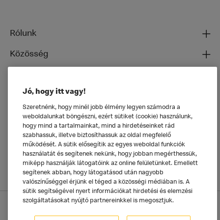
Rólunk
Közösség
Ételeinkről
Jó, hogy itt vagy!
Általános
Szeretnénk, hogy minél jobb élmény legyen számodra a
weboldalunkat böngészni, ezért sütiket (cookie) használunk,
hogy mind a tartalmainkat, mind a hirdetéseinket rád
szabhassuk, illetve biztosíthassuk az oldal megfelelő
működését. A sütik elősegítik az egyes weboldal funkciók
használatát és segítenek nekünk, hogy jobban megérthessük,
miképp használják látogatóink az online felületünket. Emellett
segítenek abban, hogy látogatásod után nagyobb
valószínűséggel érjünk el téged a közösségi médiában is. A
sütik segítségével nyert információkat hirdetési és elemzési
szolgáltatásokat nyújtó partnereinkkel is megosztjuk.
Adatkezelési tájékoztató