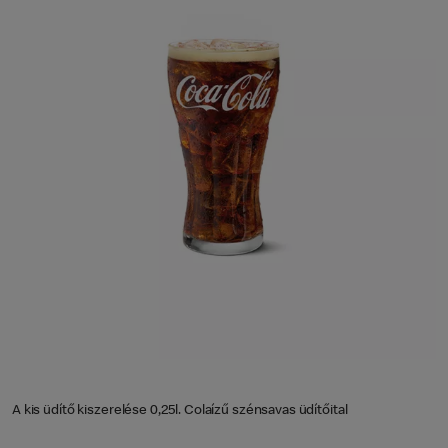
A kis üdítő kiszerelése 0,25l. Colaízű szénsavas üdítőital