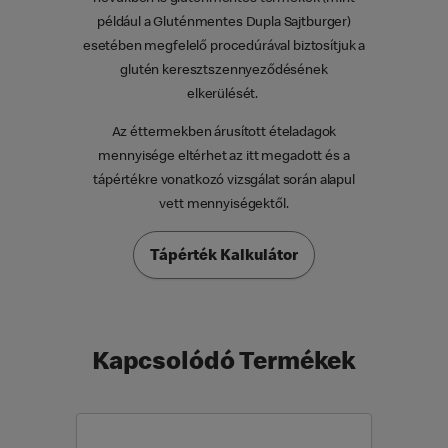
például a Gluténmentes Dupla Sajtburger)
esetében megfelelő procedúrával biztosítjuk a
glutén keresztszennyeződésének
elkerülését.
Az éttermekben árusított ételadagok
mennyisége eltérhet az itt megadott és a
tápértékre vonatkozó vizsgálat során alapul
vett mennyiségektől.
Tápérték Kalkulátor
Kapcsolódó Termékek