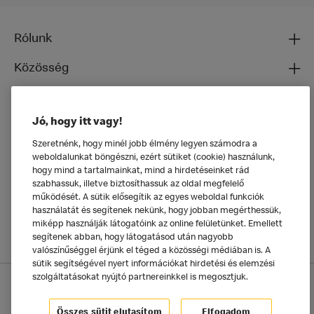
Rólunk
Közösség
Ételeinkről
Jó, hogy itt vagy!
Általános
Szeretnénk, hogy minél jobb élmény legyen számodra a
weboldalunkat böngészni, ezért sütiket (cookie) használunk,
hogy mind a tartalmainkat, mind a hirdetéseinket rád
szabhassuk, illetve biztosíthassuk az oldal megfelelő
működését. A sütik elősegítik az egyes weboldal funkciók
használatát és segítenek nekünk, hogy jobban megérthessük,
miképp használják látogatóink az online felületünket. Emellett
segítenek abban, hogy látogatásod után nagyobb
valószínűséggel érjünk el téged a közösségi médiában is. A
sütik segítségével nyert információkat hirdetési és elemzési
szolgáltatásokat nyújtó partnereinkkel is megosztjuk.
Adatkezelési tájékoztató
McDonald's Alkalmazás
Sütik beállítása
Összes sütit elutasítom
Elfogadom