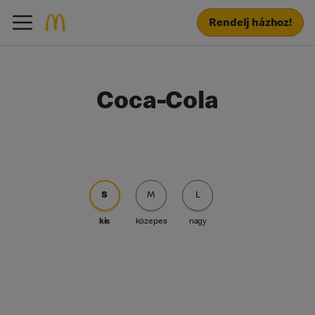
Rendelj házhoz!
Coca-Cola
S
M
L
kis
közepes
nagy