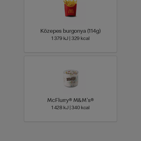
Közepes burgonya (114g)
1 379 Energia | 329 Ener
1 379 kJ | 329 kcal
McFlurry® M&M's®
1 428 Energia | 340 Ener
1 428 kJ | 340 kcal