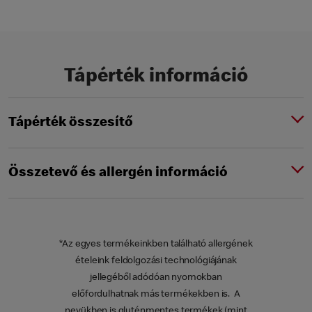
Tápérték információ
Tápérték összesítő
Összetevő és allergén információ
*Az egyes termékeinkben található allergének
ételeink feldolgozási technológiájának
jellegéből adódóan nyomokban
előfordulhatnak más termékekben is. A
nevükben is gluténmentes termékek (mint