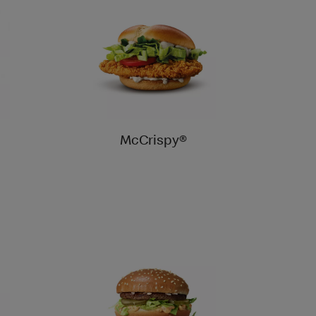
McCrispy®