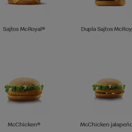
Sajtos McRoyal®
Dupla Sajtos McRoy
McChicken®
McChicken jalapeño