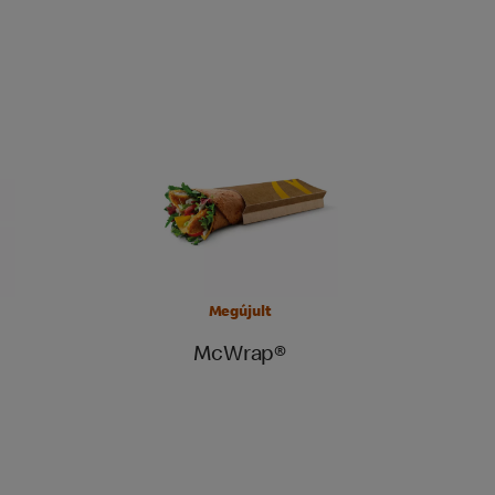
Megújult
McWrap®