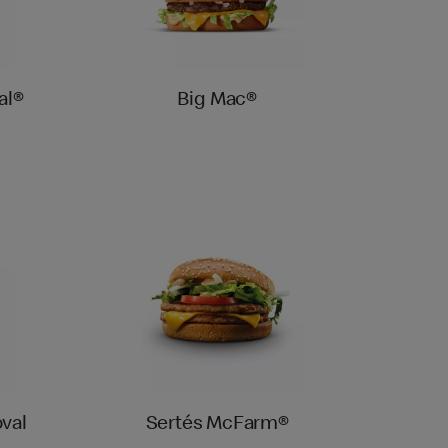
al®
Big Mac®
val
Sertés McFarm®