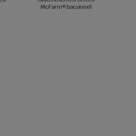
és
Gluténmentes Sertés
McFarm® baconnel