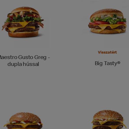
Visszatért
aestro Gusto Greg -
Big Tasty®
dupla hússal