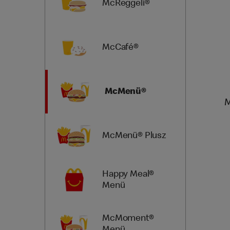
McReggeli®
McCafé®
McMenü®
M
McMenü® Plusz
Happy Meal®
Menü
McMoment®
Menü