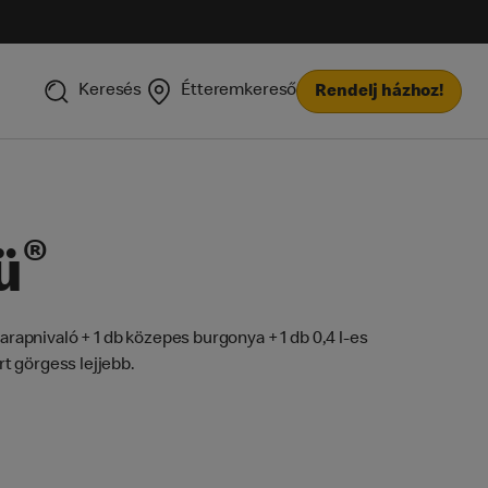
Keresés
Étteremkereső
Rendelj házhoz!
®
ü
apnivaló + 1 db közepes burgonya + 1 db 0,4 l-es
t görgess lejjebb.