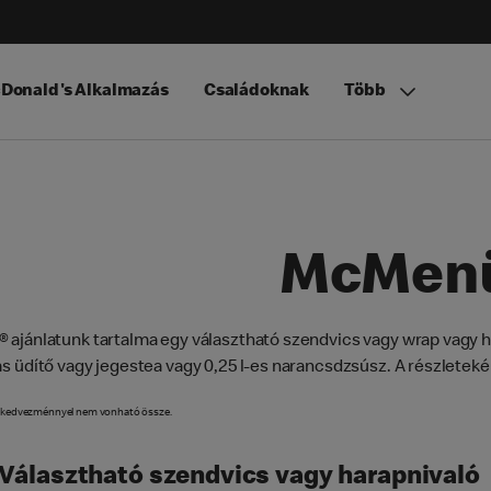
Donald's Alkalmazás
Családoknak
Több
McMen
ajánlatunk tartalma egy választható szendvics vagy wrap vagy har
s üdítő vagy jegestea vagy 0,25 l-es narancsdzsúsz. A részletekér
s kedvezménnyel nem vonható össze.
- Választható szendvics vagy harapnivaló