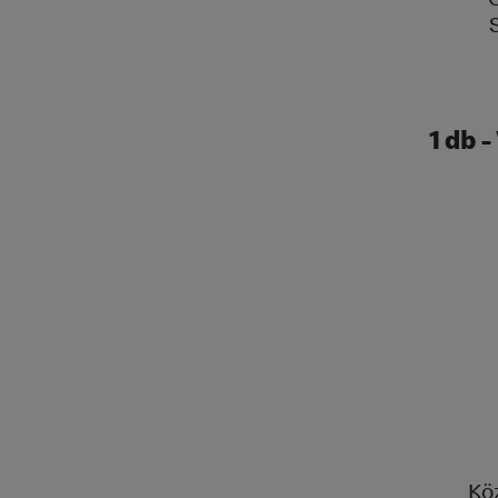
1 db 
Kö