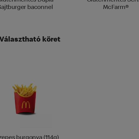
Gluténmentes Dupla
Gluténmentes Sert
Sajtburger baconnel
McFarm®
- Választható köret
zepes burgonya (114g)