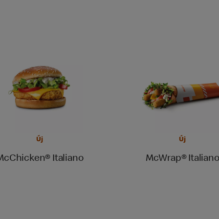
Új
Új
McChicken® Italiano
McWrap® Italian