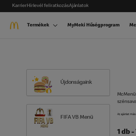
Karrier
Hírlevél feliratkozás
Ajánlatok
Termékek
MyMeki Hűségprogram
Mc
Skip
Menu
Items
Újdonságaink
McMenü® 
szénsava
Az ajánlat má
FIFA VB Menü
1 db 