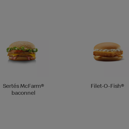
Sertés McFarm®
Filet-O-Fish®
baconnel