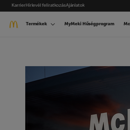
Karrier
Hírlevél feliratkozás
Ajánlatok
Termékek
MyMeki Hűségprogram
Mc