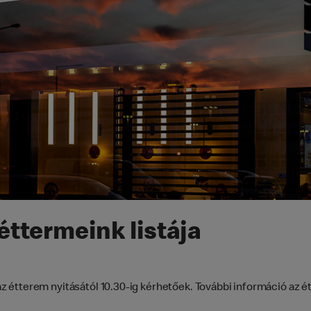
éttermeink listája
 étterem nyitásától 10.30-ig kérhetőek. További információ az é