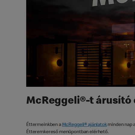
McReggeli®-t árusító 
Éttermeinkben a
McReggeli® ajánlatok
minden nap az
Étteremkereső menüpontban elérhető.