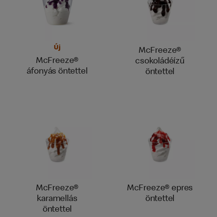
Új
McFreeze®
McFreeze®
csokoládéízű
áfonyás öntettel
öntettel
McFreeze®
McFreeze® epres
karamellás
öntettel
öntettel