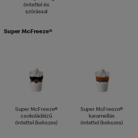
öntettel és
szórással
Super McFreeze®
Super McFreeze®
Super McFreeze®
csokoládéízű
karamellás
öntettel (kekszes)
öntettel (kekszes)