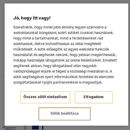
Ételeinkről
Jó, hogy itt vagy!
Általános
Szeretnénk, hogy minél jobb élmény legyen számodra a
weboldalunkat böngészni, ezért sütiket (cookie) használunk,
hogy mind a tartalmainkat, mind a hirdetéseinket rád
szabhassuk, illetve biztosíthassuk az oldal megfelelő
működését. A sütik elősegítik az egyes weboldal funkciók
használatát és segítenek nekünk, hogy jobban megérthessük,
miképp használják látogatóink az online felületünket. Emellett
segítenek abban, hogy látogatásod után nagyobb
valószínűséggel érjünk el téged a közösségi médiában is. A
sütik segítségével nyert információkat hirdetési és elemzési
szolgáltatásokat nyújtó partnereinkkel is megosztjuk.
Adatkezelési tájékoztató
McDonald's Alkalmazás
Sütik beállítása
Összes sütit elutasítom
Elfogadom
©2025 McDonald's Magyarország
Sütik beállítása