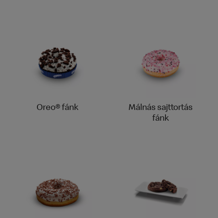
Oreo® fánk
Málnás sajttortás
fánk