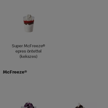
Super McFreeze®
epres öntettel
(kekszes)
McFreeze®