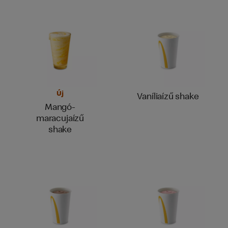
Új
Vaníliaízű shake
Mangó-
maracujaízű
shake