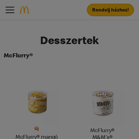
Rendelj házhoz!
Desszertek
McFlurry®
Új
McFlurry®
McFlurry® mangó
M&M's®