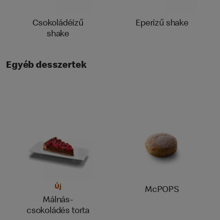
Csokoládéízű
Eperízű shake
shake
Egyéb desszertek
Új
McPOPS
Málnás-
csokoládés torta